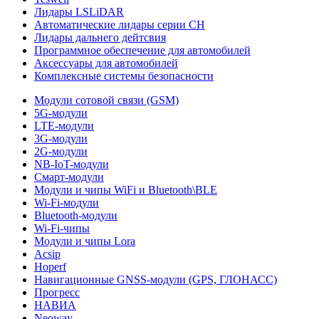
Лидары LSLiDAR
Автоматические лидары серии CH
Лидары дальнего дейтсвия
Программное обеспечение для автомобилей
Аксессуары для автомобилей
Комплексные системы безопасности
Модули сотовой связи (GSM)
5G-модули
LTE-модули
3G-модули
2G-модули
NB-IoT-модули
Смарт-модули
Модули и чипы WiFi и Bluetooth\BLE
Wi-Fi-модули
Bluetooth-модули
Wi-Fi-чипы
Модули и чипы Lora
Acsip
Hoperf
Навигационные GNSS-модули (GPS, ГЛОНАСС)
Прогресс
НАВИА
Neoway