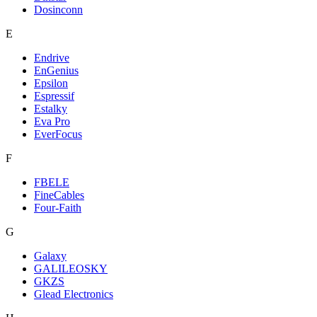
Dosinconn
E
Endrive
EnGenius
Epsilon
Espressif
Estalky
Eva Pro
EverFocus
F
FBELE
FineCables
Four-Faith
G
Galaxy
GALILEOSKY
GKZS
Glead Electronics