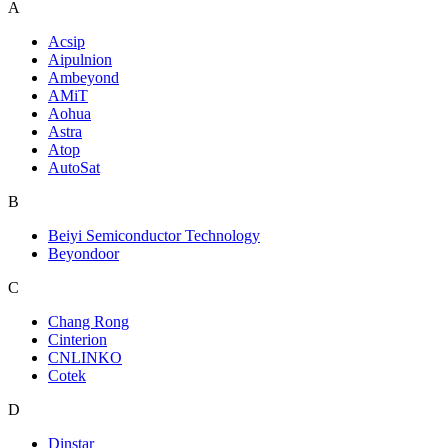
A
Acsip
Aipulnion
Ambeyond
AMiT
Aohua
Astra
Atop
AutoSat
B
Beiyi Semiconductor Technology
Beyondoor
C
Chang Rong
Cinterion
CNLINKO
Cotek
D
Dinstar