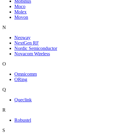
Mobinus
Moco
Molex
Movon
N
Neoway
NextGen RF
Nordic Semiconductor
Novacom Wireless
O
Omnicomm
ORing
Q
Queclink
R
Robustel
S