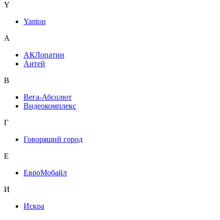
Y
Yanton
А
АКЛопатин
Антей
В
Вега-Абсолют
Видеокомплекс
Г
Говорящий город
Е
ЕвроМобайл
И
Искра