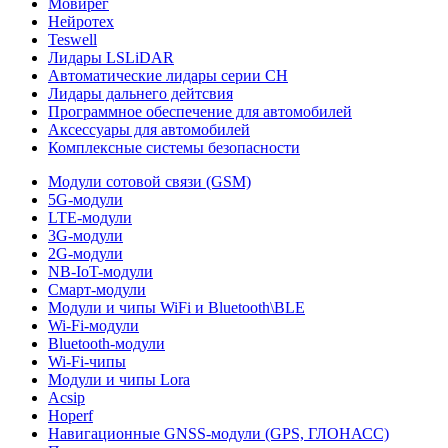
Мовирег
Нейротех
Teswell
Лидары LSLiDAR
Автоматические лидары серии CH
Лидары дальнего дейтсвия
Программное обеспечение для автомобилей
Аксессуары для автомобилей
Комплексные системы безопасности
Модули сотовой связи (GSM)
5G-модули
LTE-модули
3G-модули
2G-модули
NB-IoT-модули
Смарт-модули
Модули и чипы WiFi и Bluetooth\BLE
Wi-Fi-модули
Bluetooth-модули
Wi-Fi-чипы
Модули и чипы Lora
Acsip
Hoperf
Навигационные GNSS-модули (GPS, ГЛОНАСС)