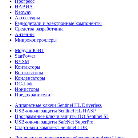
Прогресс
НАВИА
Neoway
Аксессуары
Радиодетали и электронные компоненты
Средства разработчика
Антенны
Микроконтроллеры
Модули IGBT
StarPower
BYSM
Контакторы
Вентиляторы
Конденсаторы
DC-Link
Ионисторы
Предохранители
Аппаратные ключи Sentinel HL Driverless
USB-ключи защиты Sentinel HL HASP
Программные ключи защиты ПО Sentinel SL
USB-ключи защиты SafeNet SuperPro
Стартовый комплект Sentinel LDK
Лицензии на программное обеспечение Astra Linux