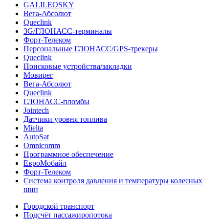
GALILEOSKY
Вега-Абсолют
Queclink
3G/ГЛОНАСС-терминалы
Форт-Телеком
Персональные ГЛОНАСС/GPS-трекеры
Queclink
Поисковые устройства/закладки
Мовирег
Вега-Абсолют
Queclink
ГЛОНАСС-пломбы
Jointech
Датчики уровня топлива
Mielta
AutoSat
Omnicomm
Программное обеспечение
ЕвроМобайл
Форт-Телеком
Система контроля давления и температуры колесных
шин
Городской транспорт
Подсчёт пассажиропотока