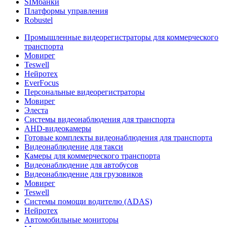
SIMбанки
Платформы управления
Robustel
Промышленные видеорегистраторы для коммерческого
транспорта
Мовирег
Teswell
Нейротех
EverFocus
Персональные видеорегистраторы
Мовирег
Элеста
Системы видеонаблюдения для транспорта
AHD-видеокамеры
Готовые комплекты видеонаблюдения для транспорта
Видеонаблюдение для такси
Камеры для коммерческого транспорта
Видеонаблюдение для автобусов
Видеонаблюдение для грузовиков
Мовирег
Teswell
Системы помощи водителю (ADAS)
Нейротех
Автомобильные мониторы