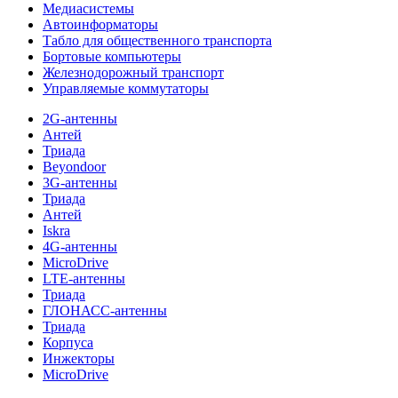
Медиасистемы
Автоинформаторы
Табло для общественного транспорта
Бортовые компьютеры
Железнодорожный транспорт
Управляемые коммутаторы
2G-антенны
Антей
Триада
Beyondoor
3G-антенны
Триада
Антей
Iskra
4G-антенны
MicroDrive
LTE-антенны
Триада
ГЛОНАСС-антенны
Триада
Корпуса
Инжекторы
MicroDrive