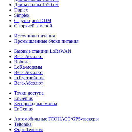
Длина волны 1550 нм
Duplex
Simplex
С функцией DDM
С горячей заменой
Источники питания
Промышленные блоки питания
Базовые станции LoRaWAN
Вега-Абсолют
Robustel
LoRa-модемы
Вега-Абсолют
IoT устройства
Вега-Абсолют
Точки доступа
EnGenius
Беспроводные мосты
EnGenius
Автомобильные ГЛОНАСС/GPS-трекеры
Teltonika
Форт-Телеком