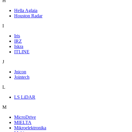
H
Hella Aglaia
Houston Radar
I
Iris
IRZ
Iskra
ITLINE
J
Jnicon
Jointech
L
LS LiDAR
M
MicroDrive
MIELTA
Mikroelektronika