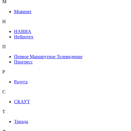
М
Мовирег
Н
НАВИА
Нейротех
П
Первое Маршрутное Телевидение
Прогресс
Р
Радуга
С
СКАУТ
Т
Триада