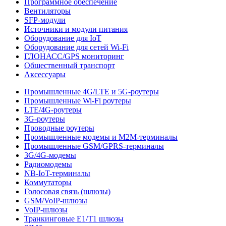
Программное обеспечение
Вентиляторы
SFP-модули
Источники и модули питания
Оборудование для IoT
Оборудование для сетей Wi-Fi
ГЛОНАСС/GPS мониторинг
Общественный транспорт
Аксессуары
Промышленные 4G/LTE и 5G-роутеры
Промышленные Wi-Fi роутеры
LTE/4G-роутеры
3G-роутеры
Проводные роутеры
Промышленные модемы и M2M-терминалы
Промышленные GSM/GPRS-терминалы
3G/4G-модемы
Радиомодемы
NB-IoT-терминалы
Коммутаторы
Голосовая связь (шлюзы)
GSM/VoIP-шлюзы
VoIP-шлюзы
Транкинговые E1/T1 шлюзы