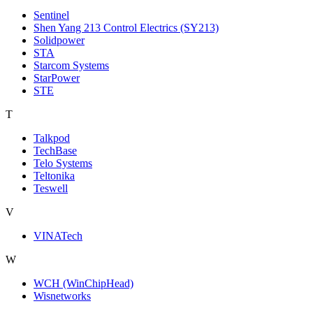
Sentinel
Shen Yang 213 Control Electrics (SY213)
Solidpower
STA
Starcom Systems
StarPower
STE
T
Talkpod
TechBase
Telo Systems
Teltonika
Teswell
V
VINATech
W
WCH (WinChipHead)
Wisnetworks