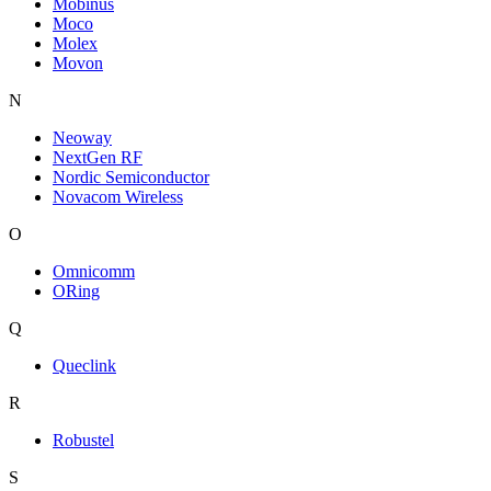
Mobinus
Moco
Molex
Movon
N
Neoway
NextGen RF
Nordic Semiconductor
Novacom Wireless
O
Omnicomm
ORing
Q
Queclink
R
Robustel
S