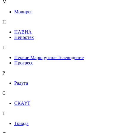
М
Мовирег
Н
НАВИА
Нейротех
П
Первое Маршрутное Телевидение
Прогресс
Р
Радуга
С
СКАУТ
Т
Триада