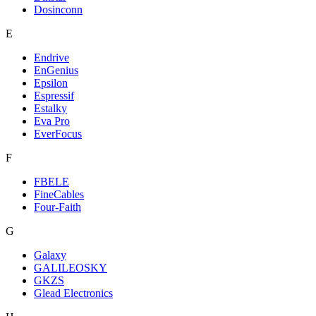
Dosinconn
E
Endrive
EnGenius
Epsilon
Espressif
Estalky
Eva Pro
EverFocus
F
FBELE
FineCables
Four-Faith
G
Galaxy
GALILEOSKY
GKZS
Glead Electronics