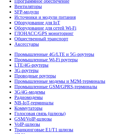
Программное обеспечение
Вентиляторы
SFP-модули
Источники и модули питания
Оборудование для IoT
Оборудование для сетей Wi-Fi
ГЛОНАСС/GPS мониторинг
Общественный транспорт
Аксессуары
Промышленные 4G/LTE и 5G-роутеры
Промышленные Wi-Fi роутеры
LTE/4G-роутеры
3G-роутеры
Проводные роутеры
Промышленные модемы и M2M-терминалы
Промышленные GSM/GPRS-терминалы
3G/4G-модемы
Радиомодемы
NB-IoT-терминалы
Коммутаторы
Голосовая связь (шлюзы)
GSM/VoIP-шлюзы
VoIP-шлюзы
Транкинговые E1/T1 шлюзы