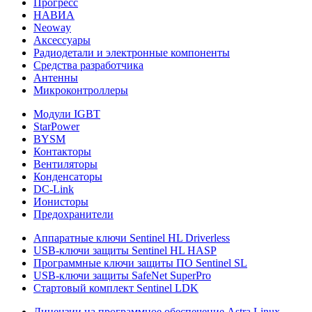
Прогресс
НАВИА
Neoway
Аксессуары
Радиодетали и электронные компоненты
Средства разработчика
Антенны
Микроконтроллеры
Модули IGBT
StarPower
BYSM
Контакторы
Вентиляторы
Конденсаторы
DC-Link
Ионисторы
Предохранители
Аппаратные ключи Sentinel HL Driverless
USB-ключи защиты Sentinel HL HASP
Программные ключи защиты ПО Sentinel SL
USB-ключи защиты SafeNet SuperPro
Стартовый комплект Sentinel LDK
Лицензии на программное обеспечение Astra Linux