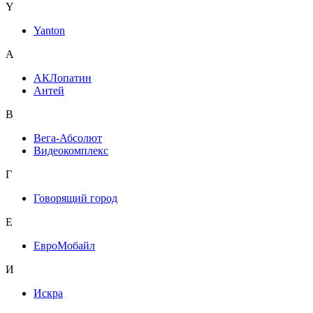
Y
Yanton
А
АКЛопатин
Антей
В
Вега-Абсолют
Видеокомплекс
Г
Говорящий город
Е
ЕвроМобайл
И
Искра