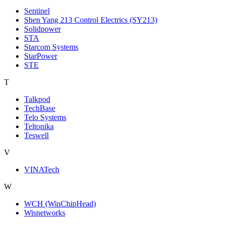
Sentinel
Shen Yang 213 Control Electrics (SY213)
Solidpower
STA
Starcom Systems
StarPower
STE
T
Talkpod
TechBase
Telo Systems
Teltonika
Teswell
V
VINATech
W
WCH (WinChipHead)
Wisnetworks