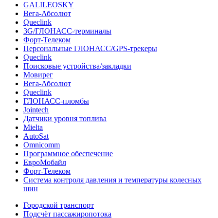
GALILEOSKY
Вега-Абсолют
Queclink
3G/ГЛОНАСС-терминалы
Форт-Телеком
Персональные ГЛОНАСС/GPS-трекеры
Queclink
Поисковые устройства/закладки
Мовирег
Вега-Абсолют
Queclink
ГЛОНАСС-пломбы
Jointech
Датчики уровня топлива
Mielta
AutoSat
Omnicomm
Программное обеспечение
ЕвроМобайл
Форт-Телеком
Система контроля давления и температуры колесных
шин
Городской транспорт
Подсчёт пассажиропотока