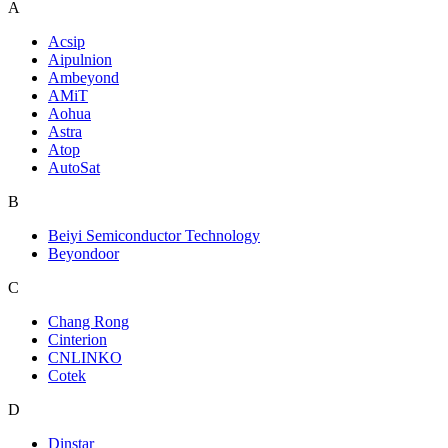
A
Acsip
Aipulnion
Ambeyond
AMiT
Aohua
Astra
Atop
AutoSat
B
Beiyi Semiconductor Technology
Beyondoor
C
Chang Rong
Cinterion
CNLINKO
Cotek
D
Dinstar