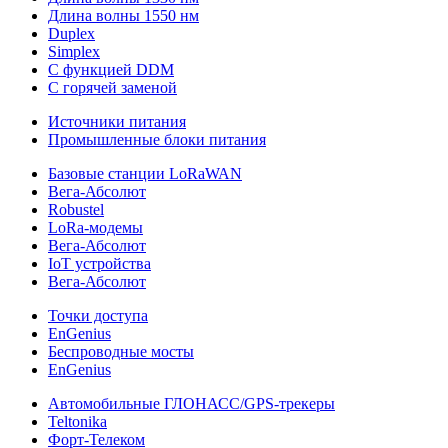
Длина волны 1550 нм
Duplex
Simplex
С функцией DDM
С горячей заменой
Источники питания
Промышленные блоки питания
Базовые станции LoRaWAN
Вега-Абсолют
Robustel
LoRa-модемы
Вега-Абсолют
IoT устройства
Вега-Абсолют
Точки доступа
EnGenius
Беспроводные мосты
EnGenius
Автомобильные ГЛОНАСС/GPS-трекеры
Teltonika
Форт-Телеком