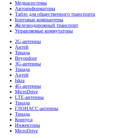
Медиасистемы
Автоинформаторы
Табло для общественного транспорта
Бортовые компьютеры
Железнодорожный транспорт
Управляемые коммутаторы
2G-антенны
Антей
Триада
Beyondoor
3G-антенны
Триада
Антей
Iskra
4G-антенны
MicroDrive
LTE-антенны
Триада
ГЛОНАСС-антенны
Триада
Корпуса
Инжекторы
MicroDrive