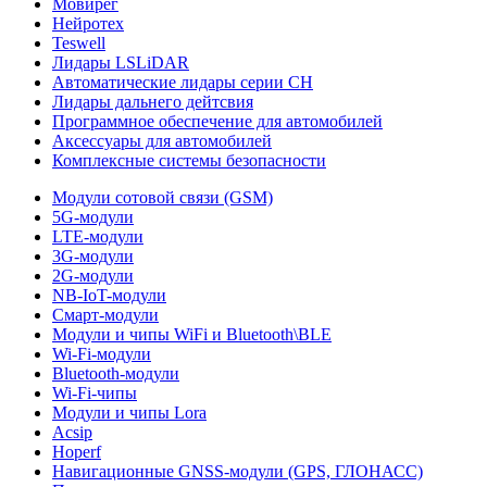
Мовирег
Нейротех
Teswell
Лидары LSLiDAR
Автоматические лидары серии CH
Лидары дальнего дейтсвия
Программное обеспечение для автомобилей
Аксессуары для автомобилей
Комплексные системы безопасности
Модули сотовой связи (GSM)
5G-модули
LTE-модули
3G-модули
2G-модули
NB-IoT-модули
Смарт-модули
Модули и чипы WiFi и Bluetooth\BLE
Wi-Fi-модули
Bluetooth-модули
Wi-Fi-чипы
Модули и чипы Lora
Acsip
Hoperf
Навигационные GNSS-модули (GPS, ГЛОНАСС)