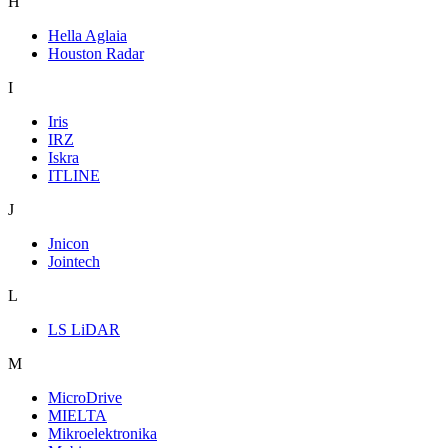
H
Hella Aglaia
Houston Radar
I
Iris
IRZ
Iskra
ITLINE
J
Jnicon
Jointech
L
LS LiDAR
M
MicroDrive
MIELTA
Mikroelektronika