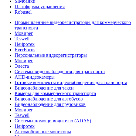
SIMбанки
Платформы управления
Robustel
Промышленные видеорегистраторы для коммерческого
транспорта
Мовирег
Teswell
Нейротех
EverFocus
Персональные видеорегистраторы
Мовирег
Элеста
Системы видеонаблюдения для транспорта
AHD-видеокамеры
Готовые комплекты видеонаблюдения для транспорта
Видеонаблюдение для такси
Камеры для коммерческого транспорта
Видеонаблюдение для автобусов
Видеонаблюдение для грузовиков
Мовирег
Teswell
Системы помощи водителю (ADAS)
Нейротех
Автомобильные мониторы