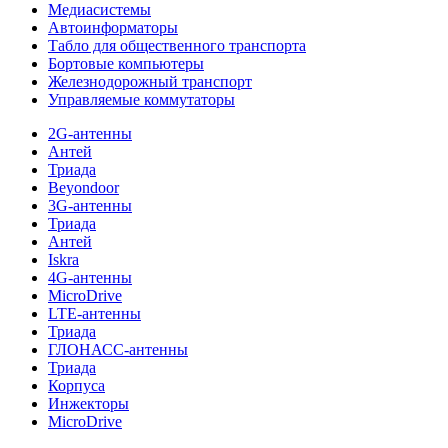
Медиасистемы
Автоинформаторы
Табло для общественного транспорта
Бортовые компьютеры
Железнодорожный транспорт
Управляемые коммутаторы
2G-антенны
Антей
Триада
Beyondoor
3G-антенны
Триада
Антей
Iskra
4G-антенны
MicroDrive
LTE-антенны
Триада
ГЛОНАСС-антенны
Триада
Корпуса
Инжекторы
MicroDrive