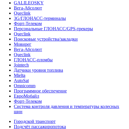
GALILEOSKY
Вега-Абсолют
Queclink
3G/ГЛОНАСС-терминалы
Форт-Телеком
Персональные ГЛОНАСС/GPS-трекеры
Queclink
Поисковые устройства/закладки
Мовирег
Вега-Абсолют
Queclink
ГЛОНАСС-пломбы
Jointech
Датчики уровня топлива
Mielta
AutoSat
Omnicomm
Программное обеспечение
ЕвроМобайл
Форт-Телеком
Система контроля давления и температуры колесных
шин
Городской транспорт
Подсчёт пассажиропотока