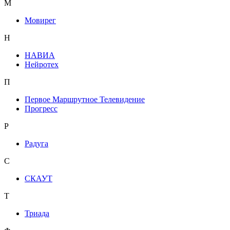
М
Мовирег
Н
НАВИА
Нейротех
П
Первое Маршрутное Телевидение
Прогресс
Р
Радуга
С
СКАУТ
Т
Триада