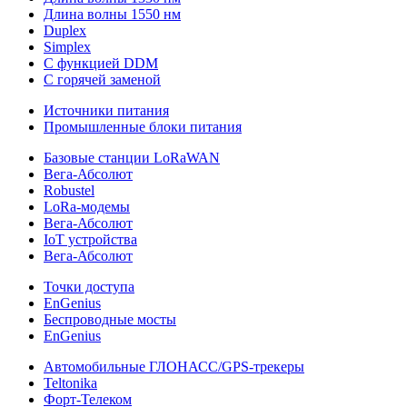
Длина волны 1550 нм
Duplex
Simplex
С функцией DDM
С горячей заменой
Источники питания
Промышленные блоки питания
Базовые станции LoRaWAN
Вега-Абсолют
Robustel
LoRa-модемы
Вега-Абсолют
IoT устройства
Вега-Абсолют
Точки доступа
EnGenius
Беспроводные мосты
EnGenius
Автомобильные ГЛОНАСС/GPS-трекеры
Teltonika
Форт-Телеком