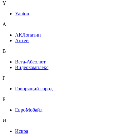
Y
Yanton
А
АКЛопатин
Антей
В
Вега-Абсолют
Видеокомплекс
Г
Говорящий город
Е
ЕвроМобайл
И
Искра