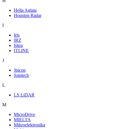
H
Hella Aglaia
Houston Radar
I
Iris
IRZ
Iskra
ITLINE
J
Jnicon
Jointech
L
LS LiDAR
M
MicroDrive
MIELTA
Mikroelektronika