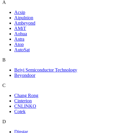
A
Acsip
Aipulnion
Ambeyond
AMiT
Aohua
Astra
Atop
AutoSat
B
Beiyi Semiconductor Technology
Beyondoor
C
Chang Rong
Cinterion
CNLINKO
Cotek
D
Dinstar