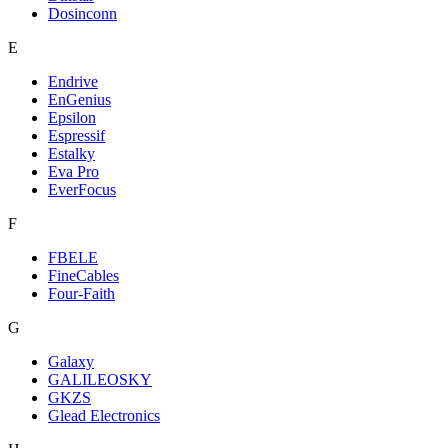
Dosinconn
E
Endrive
EnGenius
Epsilon
Espressif
Estalky
Eva Pro
EverFocus
F
FBELE
FineCables
Four-Faith
G
Galaxy
GALILEOSKY
GKZS
Glead Electronics