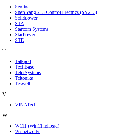
Sentinel
Shen Yang 213 Control Electrics (SY213)
Solidpower
STA
Starcom Systems
StarPower
STE
T
Talkpod
TechBase
Telo Systems
Teltonika
Teswell
V
VINATech
W
WCH (WinChipHead)
Wisnetworks