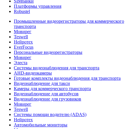
SIMбанки
Платформы управления
Robustel
Промышленные видеорегистраторы для коммерческого
транспорта
Мовирег
Teswell
Нейротех
EverFocus
Персональные видеорегистраторы
Мовирег
Элеста
Системы видеонаблюдения для транспорта
AHD-видеокамеры
Готовые комплекты видеонаблюдения для транспорта
Видеонаблюдение для такси
Камеры для коммерческого транспорта
Видеонаблюдение для автобусов
Видеонаблюдение для грузовиков
Мовирег
Teswell
Системы помощи водителю (ADAS)
Нейротех
Автомобильные мониторы