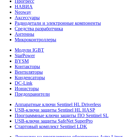
Прогресс
НАВИА
Neoway
Аксессуары
Радиодетали и электронные компоненты
Средства разработчика
Антенны
Микроконтроллеры
Модули IGBT
StarPower
BYSM
Контакторы
Вентиляторы
Конденсаторы
DC-Link
Ионисторы
Предохранители
Аппаратные ключи Sentinel HL Driverless
USB-ключи защиты Sentinel HL HASP
Программные ключи защиты ПО Sentinel SL
USB-ключи защиты SafeNet SuperPro
Стартовый комплект Sentinel LDK
Лицензии на программное обеспечение Astra Linux