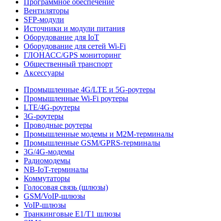
Программное обеспечение
Вентиляторы
SFP-модули
Источники и модули питания
Оборудование для IoT
Оборудование для сетей Wi-Fi
ГЛОНАСС/GPS мониторинг
Общественный транспорт
Аксессуары
Промышленные 4G/LTE и 5G-роутеры
Промышленные Wi-Fi роутеры
LTE/4G-роутеры
3G-роутеры
Проводные роутеры
Промышленные модемы и M2M-терминалы
Промышленные GSM/GPRS-терминалы
3G/4G-модемы
Радиомодемы
NB-IoT-терминалы
Коммутаторы
Голосовая связь (шлюзы)
GSM/VoIP-шлюзы
VoIP-шлюзы
Транкинговые E1/T1 шлюзы