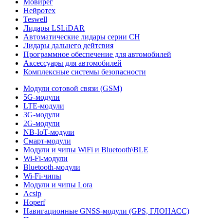
Мовирег
Нейротех
Teswell
Лидары LSLiDAR
Автоматические лидары серии CH
Лидары дальнего дейтсвия
Программное обеспечение для автомобилей
Аксессуары для автомобилей
Комплексные системы безопасности
Модули сотовой связи (GSM)
5G-модули
LTE-модули
3G-модули
2G-модули
NB-IoT-модули
Смарт-модули
Модули и чипы WiFi и Bluetooth\BLE
Wi-Fi-модули
Bluetooth-модули
Wi-Fi-чипы
Модули и чипы Lora
Acsip
Hoperf
Навигационные GNSS-модули (GPS, ГЛОНАСС)