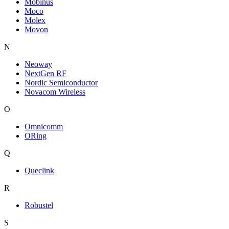
Mobinus
Moco
Molex
Movon
N
Neoway
NextGen RF
Nordic Semiconductor
Novacom Wireless
O
Omnicomm
ORing
Q
Queclink
R
Robustel
S