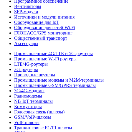
Программное обеспечение
Вентиляторы
SFP-модули
Источники и модули питания
Оборудование для IoT
Оборудование для сетей Wi-Fi
ГЛОНАСС/GPS мониторинг
Общественный транспорт
Аксессуары
Промышленные 4G/LTE и 5G-роутеры
Промышленные Wi-Fi роутеры
LTE/4G-роутеры
3G-роутеры
Проводные роутеры
Промышленные модемы и M2M-терминалы
Промышленные GSM/GPRS-терминалы
3G/4G-модемы
Радиомодемы
NB-IoT-терминалы
Коммутаторы
Голосовая связь (шлюзы)
GSM/VoIP-шлюзы
VoIP-шлюзы
Транкинговые E1/T1 шлюзы