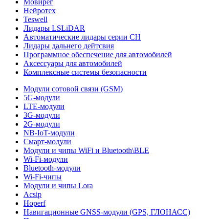
Мовирег
Нейротех
Teswell
Лидары LSLiDAR
Автоматические лидары серии CH
Лидары дальнего дейтсвия
Программное обеспечение для автомобилей
Аксессуары для автомобилей
Комплексные системы безопасности
Модули сотовой связи (GSM)
5G-модули
LTE-модули
3G-модули
2G-модули
NB-IoT-модули
Смарт-модули
Модули и чипы WiFi и Bluetooth\BLE
Wi-Fi-модули
Bluetooth-модули
Wi-Fi-чипы
Модули и чипы Lora
Acsip
Hoperf
Навигационные GNSS-модули (GPS, ГЛОНАСС)