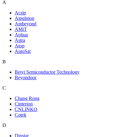
A
Acsip
Aipulnion
Ambeyond
AMiT
Aohua
Astra
Atop
AutoSat
B
Beiyi Semiconductor Technology
Beyondoor
C
Chang Rong
Cinterion
CNLINKO
Cotek
D
Dinstar