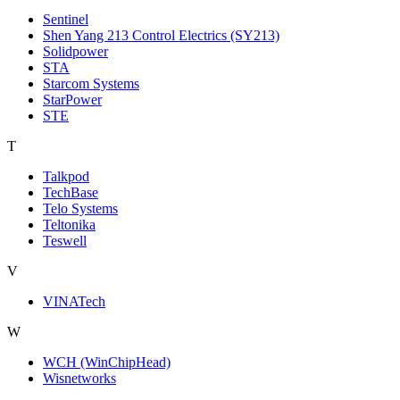
Sentinel
Shen Yang 213 Control Electrics (SY213)
Solidpower
STA
Starcom Systems
StarPower
STE
T
Talkpod
TechBase
Telo Systems
Teltonika
Teswell
V
VINATech
W
WCH (WinChipHead)
Wisnetworks