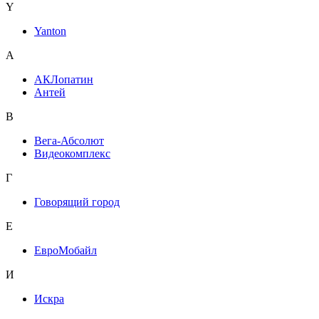
Y
Yanton
А
АКЛопатин
Антей
В
Вега-Абсолют
Видеокомплекс
Г
Говорящий город
Е
ЕвроМобайл
И
Искра