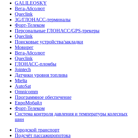
GALILEOSKY
Вега-Абсолют
Queclink
3G/ГЛОНАСС-терминалы
Форт-Телеком
Персональные ГЛОНАСС/GPS-трекеры
Queclink
Поисковые устройства/закладки
Мовирег
Вега-Абсолют
Queclink
ГЛОНАСС-пломбы
Jointech
Датчики уровня топлива
Mielta
AutoSat
Omnicomm
Программное обеспечение
ЕвроМобайл
Форт-Телеком
Система контроля давления и температуры колесных
шин
Городской транспорт
Подсчёт пассажиропотока