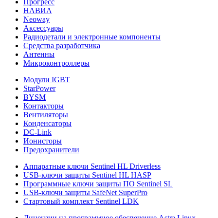
Прогресс
НАВИА
Neoway
Аксессуары
Радиодетали и электронные компоненты
Средства разработчика
Антенны
Микроконтроллеры
Модули IGBT
StarPower
BYSM
Контакторы
Вентиляторы
Конденсаторы
DC-Link
Ионисторы
Предохранители
Аппаратные ключи Sentinel HL Driverless
USB-ключи защиты Sentinel HL HASP
Программные ключи защиты ПО Sentinel SL
USB-ключи защиты SafeNet SuperPro
Стартовый комплект Sentinel LDK
Лицензии на программное обеспечение Astra Linux