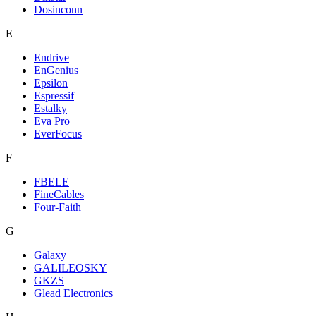
Dosinconn
E
Endrive
EnGenius
Epsilon
Espressif
Estalky
Eva Pro
EverFocus
F
FBELE
FineCables
Four-Faith
G
Galaxy
GALILEOSKY
GKZS
Glead Electronics