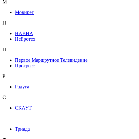
М
Мовирег
Н
НАВИА
Нейротех
П
Первое Маршрутное Телевидение
Прогресс
Р
Радуга
С
СКАУТ
Т
Триада