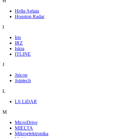
H
Hella Aglaia
Houston Radar
I
Iris
IRZ
Iskra
ITLINE
J
Jnicon
Jointech
L
LS LiDAR
M
MicroDrive
MIELTA
Mikroelektronika