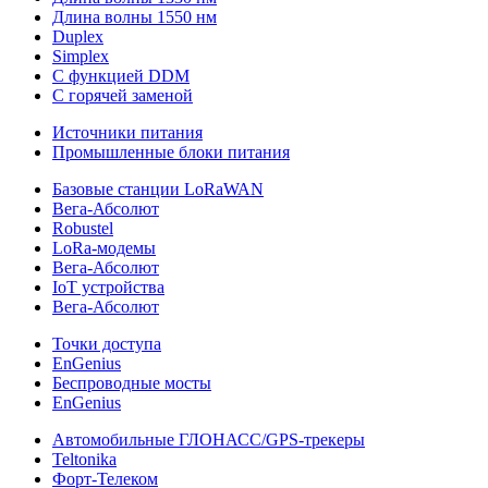
Длина волны 1550 нм
Duplex
Simplex
С функцией DDM
С горячей заменой
Источники питания
Промышленные блоки питания
Базовые станции LoRaWAN
Вега-Абсолют
Robustel
LoRa-модемы
Вега-Абсолют
IoT устройства
Вега-Абсолют
Точки доступа
EnGenius
Беспроводные мосты
EnGenius
Автомобильные ГЛОНАСС/GPS-трекеры
Teltonika
Форт-Телеком