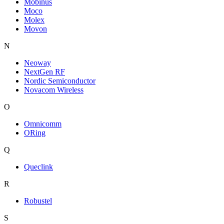
Mobinus
Moco
Molex
Movon
N
Neoway
NextGen RF
Nordic Semiconductor
Novacom Wireless
O
Omnicomm
ORing
Q
Queclink
R
Robustel
S