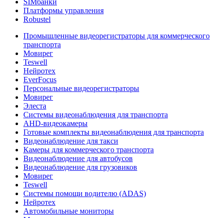
SIMбанки
Платформы управления
Robustel
Промышленные видеорегистраторы для коммерческого
транспорта
Мовирег
Teswell
Нейротех
EverFocus
Персональные видеорегистраторы
Мовирег
Элеста
Системы видеонаблюдения для транспорта
AHD-видеокамеры
Готовые комплекты видеонаблюдения для транспорта
Видеонаблюдение для такси
Камеры для коммерческого транспорта
Видеонаблюдение для автобусов
Видеонаблюдение для грузовиков
Мовирег
Teswell
Системы помощи водителю (ADAS)
Нейротех
Автомобильные мониторы