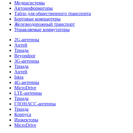
Медиасистемы
Автоинформаторы
Табло для общественного транспорта
Бортовые компьютеры
Железнодорожный транспорт
Управляемые коммутаторы
2G-антенны
Антей
Триада
Beyondoor
3G-антенны
Триада
Антей
Iskra
4G-антенны
MicroDrive
LTE-антенны
Триада
ГЛОНАСС-антенны
Триада
Корпуса
Инжекторы
MicroDrive