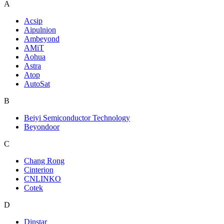
A
Acsip
Aipulnion
Ambeyond
AMiT
Aohua
Astra
Atop
AutoSat
B
Beiyi Semiconductor Technology
Beyondoor
C
Chang Rong
Cinterion
CNLINKO
Cotek
D
Dinstar