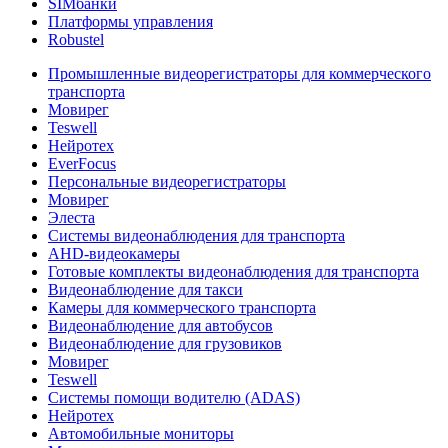
SIMбанки
Платформы управления
Robustel
Промышленные видеорегистраторы для коммерческого
транспорта
Мовирег
Teswell
Нейротех
EverFocus
Персональные видеорегистраторы
Мовирег
Элеста
Системы видеонаблюдения для транспорта
AHD-видеокамеры
Готовые комплекты видеонаблюдения для транспорта
Видеонаблюдение для такси
Камеры для коммерческого транспорта
Видеонаблюдение для автобусов
Видеонаблюдение для грузовиков
Мовирег
Teswell
Системы помощи водителю (ADAS)
Нейротех
Автомобильные мониторы