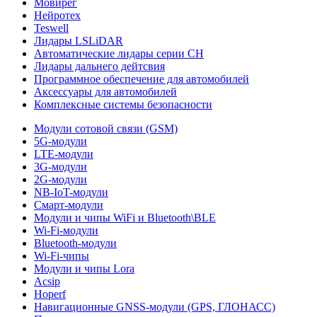
Мовирег
Нейротех
Teswell
Лидары LSLiDAR
Автоматические лидары серии CH
Лидары дальнего дейтсвия
Программное обеспечение для автомобилей
Аксессуары для автомобилей
Комплексные системы безопасности
Модули сотовой связи (GSM)
5G-модули
LTE-модули
3G-модули
2G-модули
NB-IoT-модули
Смарт-модули
Модули и чипы WiFi и Bluetooth\BLE
Wi-Fi-модули
Bluetooth-модули
Wi-Fi-чипы
Модули и чипы Lora
Acsip
Hoperf
Навигационные GNSS-модули (GPS, ГЛОНАСС)