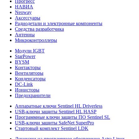
Прогресс
НАВИА
Neoway
Аксессуары
Радиодетали и электронные компоненты
Средства разработчика
Антенны
Микроконтроллеры
Модули IGBT
StarPower
BYSM
Контакторы
Вентиляторы
Конденсаторы
DC-Link
Ионисторы
Предохранители
Аппаратные ключи Sentinel HL Driverless
USB-ключи защиты Sentinel HL HASP
Программные ключи защиты ПО Sentinel SL
USB-ключи защиты SafeNet SuperPro
Стартовый комплект Sentinel LDK
Лицензии на программное обеспечение Astra Linux