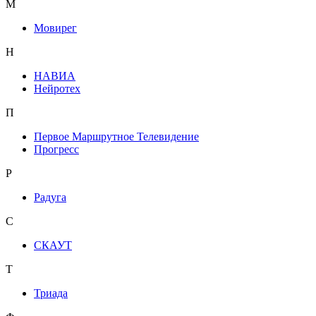
М
Мовирег
Н
НАВИА
Нейротех
П
Первое Маршрутное Телевидение
Прогресс
Р
Радуга
С
СКАУТ
Т
Триада