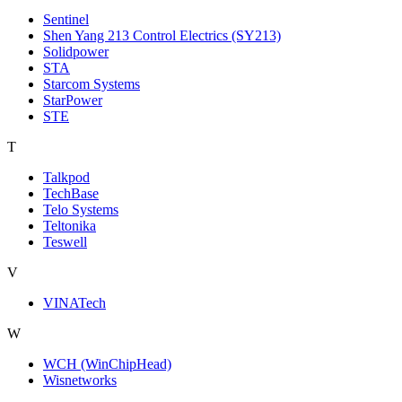
Sentinel
Shen Yang 213 Control Electrics (SY213)
Solidpower
STA
Starcom Systems
StarPower
STE
T
Talkpod
TechBase
Telo Systems
Teltonika
Teswell
V
VINATech
W
WCH (WinChipHead)
Wisnetworks