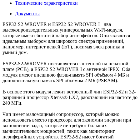
Технические характеристики
Документы
ESP32-S2-WROVER и ESP32-S2-WROVER-I - два
высокопроизводительных универсальных Wi-Fi-модуля,
которые имеют богатый набор интерфейсов. Они являются
идеальным выбором для широкого спектра применений,
например, интернет вещей (IoT), носимая электроника и
умный дом.
ESP32-S2-WROVER поставляется с антенной на печатной
плате (PCB), а ESP32-S2-WROVER-I с антенной IPEX. Оба
модуля имеют внешнюю флэш-память SPI объёмом 4 МБ и
дополнительную память SPI объёмом 2 МБ (PSRAM).
В основе этого модуля лежит встроенный чип ESP32-S2 и 32-
разрядный процессор Xtensa® LX7, работающий на частоте до
240 МГц.
Чип имеет маломощный сопроцессор, который можно
использовать вместо процессора для экономии энергии при
выполнении задач, которые не требуют больших
вычислительных мощностей, таких как мониторинг
периферийных устройств. ESP32-S2 имеет богатый