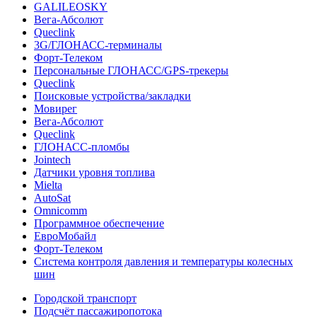
GALILEOSKY
Вега-Абсолют
Queclink
3G/ГЛОНАСС-терминалы
Форт-Телеком
Персональные ГЛОНАСС/GPS-трекеры
Queclink
Поисковые устройства/закладки
Мовирег
Вега-Абсолют
Queclink
ГЛОНАСС-пломбы
Jointech
Датчики уровня топлива
Mielta
AutoSat
Omnicomm
Программное обеспечение
ЕвроМобайл
Форт-Телеком
Система контроля давления и температуры колесных
шин
Городской транспорт
Подсчёт пассажиропотока