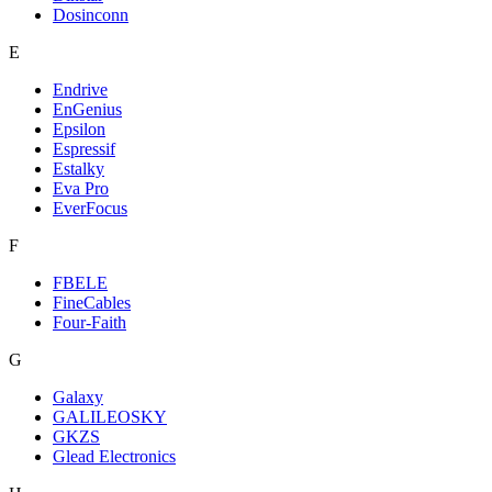
Dosinconn
E
Endrive
EnGenius
Epsilon
Espressif
Estalky
Eva Pro
EverFocus
F
FBELE
FineCables
Four-Faith
G
Galaxy
GALILEOSKY
GKZS
Glead Electronics