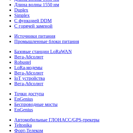
Длина волны 1550 нм
Duplex
Simplex
С функцией DDM
С горячей заменой
Источники питания
Промышленные блоки питания
Базовые станции LoRaWAN
Вега-Абсолют
Robustel
LoRa-модемы
Вега-Абсолют
IoT устройства
Вега-Абсолют
Точки доступа
EnGenius
Беспроводные мосты
EnGenius
Автомобильные ГЛОНАСС/GPS-трекеры
Teltonika
Форт-Телеком