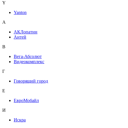
Y
Yanton
А
АКЛопатин
Антей
В
Вега-Абсолют
Видеокомплекс
Г
Говорящий город
Е
ЕвроМобайл
И
Искра