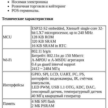
Носимая электроника
Розничная торговля и кейтеринг
POS-терминалы.
Технические характеристики
ESP32-S2 embedded, Xtensa® single-core 32-
bit LX7 microprocessor, up to 240 MHz
MCU
128 KB ROM
320 KB SRAM
16 KB SRAM in RTC
802.11 b/g/n
Битрейт: 802.11n до 150 Мбит/с
Wi-Fi
A-MPDU и A-MSDU агрегация
0.4 µs guard interval support
2412 ~ 2484 МГц
GPIO, SPI, LCD, UART, I²C, I²S,
интерфейс видеокамеры, IR, счётчик
импульсов,
Интерфейсы
LED PWM, USB 1.1 OTG, ADC, DAC,
сенсорный датчик, температурный датчик
40 МГц кварцевый генератор
4 МБ SPI flash
Память
2 МБ PSRAM