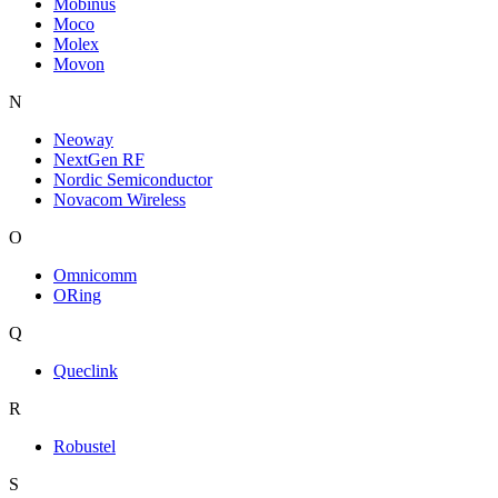
Mobinus
Moco
Molex
Movon
N
Neoway
NextGen RF
Nordic Semiconductor
Novacom Wireless
O
Omnicomm
ORing
Q
Queclink
R
Robustel
S