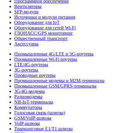
Программное обеспечение
Вентиляторы
SFP-модули
Источники и модули питания
Оборудование для IoT
Оборудование для сетей Wi-Fi
ГЛОНАСС/GPS мониторинг
Общественный транспорт
Аксессуары
Промышленные 4G/LTE и 5G-роутеры
Промышленные Wi-Fi роутеры
LTE/4G-роутеры
3G-роутеры
Проводные роутеры
Промышленные модемы и M2M-терминалы
Промышленные GSM/GPRS-терминалы
3G/4G-модемы
Радиомодемы
NB-IoT-терминалы
Коммутаторы
Голосовая связь (шлюзы)
GSM/VoIP-шлюзы
VoIP-шлюзы
Транкинговые E1/T1 шлюзы