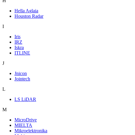
H
Hella Aglaia
Houston Radar
I
Iris
IRZ
Iskra
ITLINE
J
Jnicon
Jointech
L
LS LiDAR
M
MicroDrive
MIELTA
Mikroelektronika