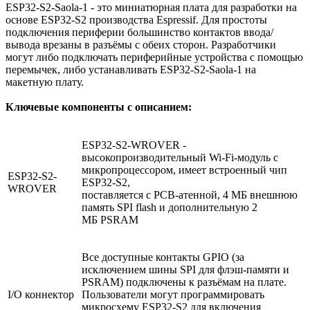
ESP32-S2-Saola-1 - это миниатюрная плата для разработки на
основе ESP32-S2 производства Espressif. Для простоты
подключения периферии большинство контактов ввода/
вывода врезаны в разъёмы с обеих сторон. Разработчики
могут либо подключать периферийные устройства с помощью
перемычек, либо устанавливать ESP32-S2-Saola-1 на
макетную плату.
Ключевые компоненты с описанием:
ESP32-S2-WROVER -
высокопроизводительный Wi-Fi-модуль с
микропроцессором, имеет встроенный чип
ESP32-S2-
ESP32-S2,
WROVER
поставляется с PCB-атенной, 4 МБ внешнюю
память SPI flash и дополнительную 2
МБ PSRAM
Все доступные контакты GPIO (за
исключением шины SPI для флэш-памяти и
PSRAM) подключены к разъёмам на плате.
I/O коннектор
Пользователи могут программировать
микросхему ESP32-S2 для включения