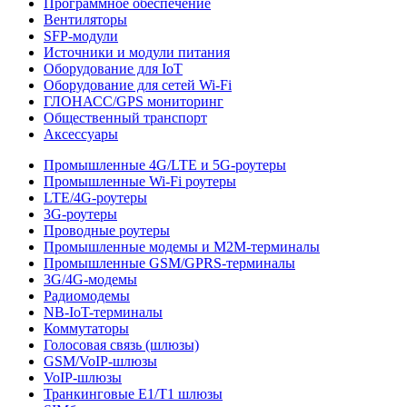
Программное обеспечение
Вентиляторы
SFP-модули
Источники и модули питания
Оборудование для IoT
Оборудование для сетей Wi-Fi
ГЛОНАСС/GPS мониторинг
Общественный транспорт
Аксессуары
Промышленные 4G/LTE и 5G-роутеры
Промышленные Wi-Fi роутеры
LTE/4G-роутеры
3G-роутеры
Проводные роутеры
Промышленные модемы и M2M-терминалы
Промышленные GSM/GPRS-терминалы
3G/4G-модемы
Радиомодемы
NB-IoT-терминалы
Коммутаторы
Голосовая связь (шлюзы)
GSM/VoIP-шлюзы
VoIP-шлюзы
Транкинговые E1/T1 шлюзы