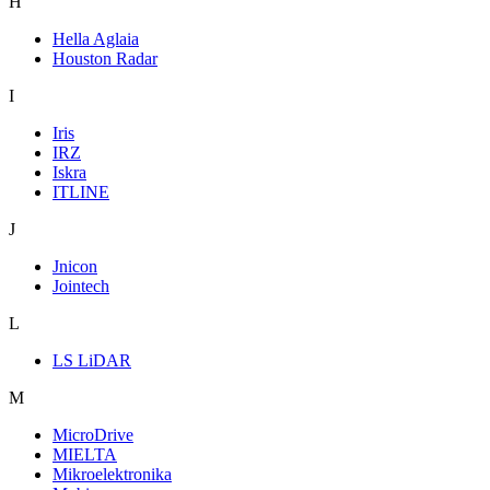
H
Hella Aglaia
Houston Radar
I
Iris
IRZ
Iskra
ITLINE
J
Jnicon
Jointech
L
LS LiDAR
M
MicroDrive
MIELTA
Mikroelektronika