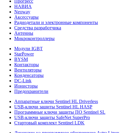
Прогресс
НАВИА
Neoway
Аксессуары
Радиодетали и электронные компоненты
Средства разработчика
Антенны
Микроконтроллеры
Модули IGBT
StarPower
BYSM
Контакторы
Вентиляторы
Конденсаторы
DC-Link
Ионисторы
Предохранители
Аппаратные ключи Sentinel HL Driverless
USB-ключи защиты Sentinel HL HASP
Программные ключи защиты ПО Sentinel SL
USB-ключи защиты SafeNet SuperPro
Стартовый комплект Sentinel LDK
Лицензии на программное обеспечение Astra Linux