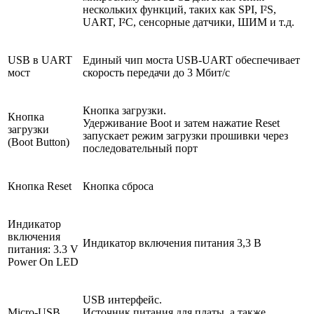
нескольких функций, таких как SPI, I²S,
UART, I²C, сенсорные датчики, ШИМ и т.д.
USB в UART
Единый чип моста USB-UART обеспечивает
мост
скорость передачи до 3 Мбит/с
Кнопка загрузки.
Кнопка
Удерживание Boot и затем нажатие Reset
загрузки
запускает режим загрузки прошивки через
(Boot Button)
последовательный порт
Кнопка Reset
Кнопка сброса
Индикатор
включения
Индикатор включения питания 3,3 В
питания: 3.3 V
Power On LED
USB интерфейс.
Micro-USB
Источник питания для платы, а также