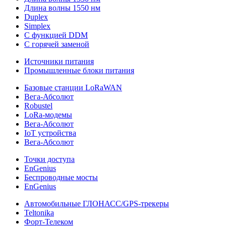
Длина волны 1550 нм
Duplex
Simplex
С функцией DDM
С горячей заменой
Источники питания
Промышленные блоки питания
Базовые станции LoRaWAN
Вега-Абсолют
Robustel
LoRa-модемы
Вега-Абсолют
IoT устройства
Вега-Абсолют
Точки доступа
EnGenius
Беспроводные мосты
EnGenius
Автомобильные ГЛОНАСС/GPS-трекеры
Teltonika
Форт-Телеком