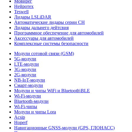
Мовирег
Нейротех
Teswell
Лидары LSLiDAR
Автоматические лидары серии CH
Лидары дальнего дейтсвия
Программное обеспечение для автомобилей
Аксессуары для автомобилей
Комплексные системы безопасности
Модули сотовой связи (GSM)
5G-модули
LTE-модули
3G-модули
2G-модули
NB-IoT-модули
Смарт-модули
Модули и чипы WiFi и Bluetooth\BLE
Wi-Fi-модули
Bluetooth-модули
Wi-Fi-чипы
Модули и чипы Lora
Acsip
Hoperf
Навигационные GNSS-модули (GPS, ГЛОНАСС)