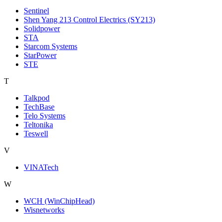
Sentinel
Shen Yang 213 Control Electrics (SY213)
Solidpower
STA
Starcom Systems
StarPower
STE
T
Talkpod
TechBase
Telo Systems
Teltonika
Teswell
V
VINATech
W
WCH (WinChipHead)
Wisnetworks