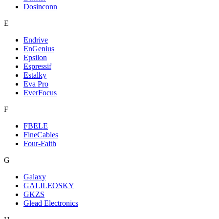
Dosinconn
E
Endrive
EnGenius
Epsilon
Espressif
Estalky
Eva Pro
EverFocus
F
FBELE
FineCables
Four-Faith
G
Galaxy
GALILEOSKY
GKZS
Glead Electronics