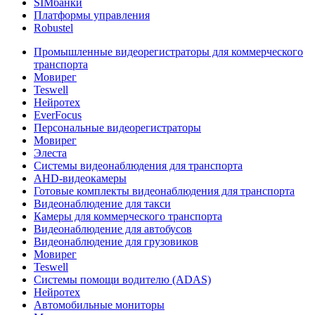
SIMбанки
Платформы управления
Robustel
Промышленные видеорегистраторы для коммерческого
транспорта
Мовирег
Teswell
Нейротех
EverFocus
Персональные видеорегистраторы
Мовирег
Элеста
Системы видеонаблюдения для транспорта
AHD-видеокамеры
Готовые комплекты видеонаблюдения для транспорта
Видеонаблюдение для такси
Камеры для коммерческого транспорта
Видеонаблюдение для автобусов
Видеонаблюдение для грузовиков
Мовирег
Teswell
Системы помощи водителю (ADAS)
Нейротех
Автомобильные мониторы