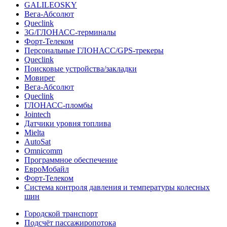
GALILEOSKY
Вега-Абсолют
Queclink
3G/ГЛОНАСС-терминалы
Форт-Телеком
Персональные ГЛОНАСС/GPS-трекеры
Queclink
Поисковые устройства/закладки
Мовирег
Вега-Абсолют
Queclink
ГЛОНАСС-пломбы
Jointech
Датчики уровня топлива
Mielta
AutoSat
Omnicomm
Программное обеспечение
ЕвроМобайл
Форт-Телеком
Система контроля давления и температуры колесных
шин
Городской транспорт
Подсчёт пассажиропотока