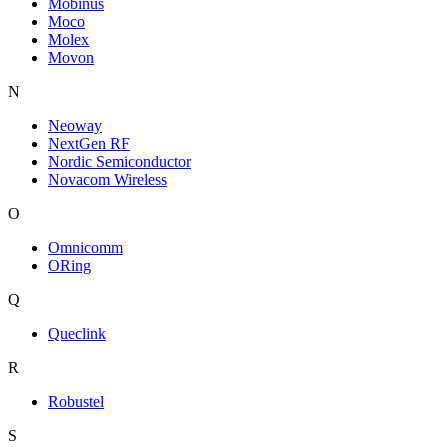
Mobinus
Moco
Molex
Movon
N
Neoway
NextGen RF
Nordic Semiconductor
Novacom Wireless
O
Omnicomm
ORing
Q
Queclink
R
Robustel
S