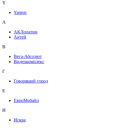
Y
Yanton
А
АКЛопатин
Антей
В
Вега-Абсолют
Видеокомплекс
Г
Говорящий город
Е
ЕвроМобайл
И
Искра