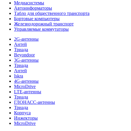
Медиасистемы
Автоинформаторы
Табло для общественного транспорта
Бортовые компьютеры
Железнодорожный транспорт
Управляемые коммутаторы
2G-антенны
Антей
Триада
Beyondoor
3G-антенны
Триада
Антей
Iskra
4G-антенны
MicroDrive
LTE-антенны
Триада
ГЛОНАСС-антенны
Триада
Корпуса
Инжекторы
MicroDrive