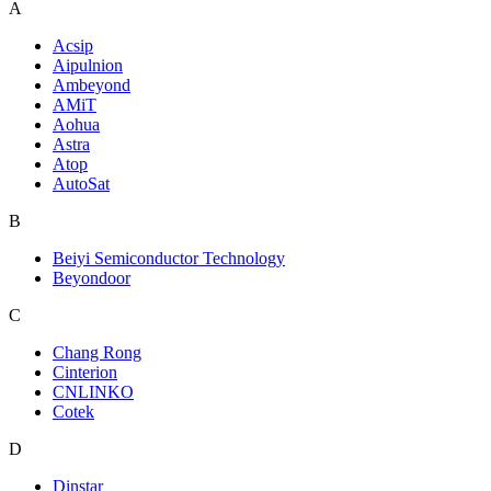
A
Acsip
Aipulnion
Ambeyond
AMiT
Aohua
Astra
Atop
AutoSat
B
Beiyi Semiconductor Technology
Beyondoor
C
Chang Rong
Cinterion
CNLINKO
Cotek
D
Dinstar