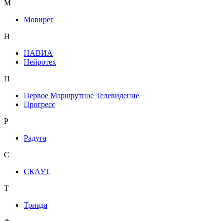
М
Мовирег
Н
НАВИА
Нейротех
П
Первое Маршрутное Телевидение
Прогресс
Р
Радуга
С
СКАУТ
Т
Триада