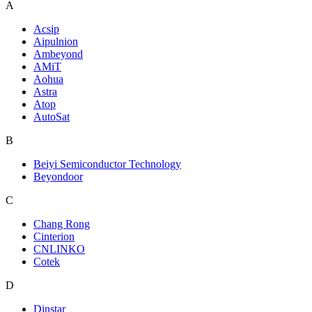
A
Acsip
Aipulnion
Ambeyond
AMiT
Aohua
Astra
Atop
AutoSat
B
Beiyi Semiconductor Technology
Beyondoor
C
Chang Rong
Cinterion
CNLINKO
Cotek
D
Dinstar