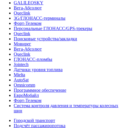
GALILEOSKY
Вега-Абсолют
Queclink
3G/ГЛОНАСС-терминалы
Форт-Телеком
Персональные ГЛОНАСС/GPS-трекеры
Queclink
Поисковые устройства/закладки
Мовирег
Вега-Абсолют
Queclink
ГЛОНАСС-пломбы
Jointech
Датчики уровня топлива
Mielta
AutoSat
Omnicomm
Программное обеспечение
ЕвроМобайл
Форт-Телеком
Система контроля давления и температуры колесных
шин
Городской транспорт
Подсчёт пассажиропотока