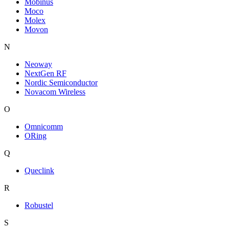
Mobinus
Moco
Molex
Movon
N
Neoway
NextGen RF
Nordic Semiconductor
Novacom Wireless
O
Omnicomm
ORing
Q
Queclink
R
Robustel
S