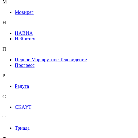
М
Мовирег
Н
НАВИА
Нейротех
П
Первое Маршрутное Телевидение
Прогресс
Р
Радуга
С
СКАУТ
Т
Триада