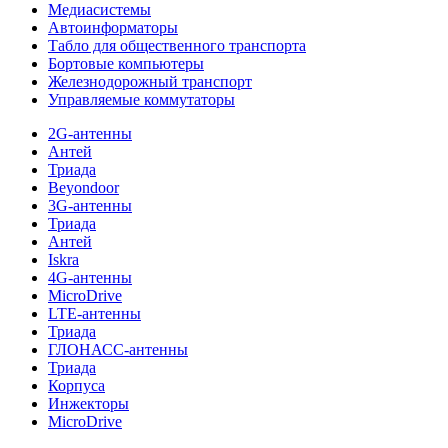
Медиасистемы
Автоинформаторы
Табло для общественного транспорта
Бортовые компьютеры
Железнодорожный транспорт
Управляемые коммутаторы
2G-антенны
Антей
Триада
Beyondoor
3G-антенны
Триада
Антей
Iskra
4G-антенны
MicroDrive
LTE-антенны
Триада
ГЛОНАСС-антенны
Триада
Корпуса
Инжекторы
MicroDrive