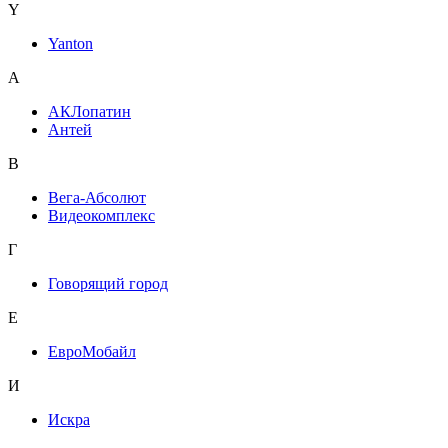
Y
Yanton
А
АКЛопатин
Антей
В
Вега-Абсолют
Видеокомплекс
Г
Говорящий город
Е
ЕвроМобайл
И
Искра