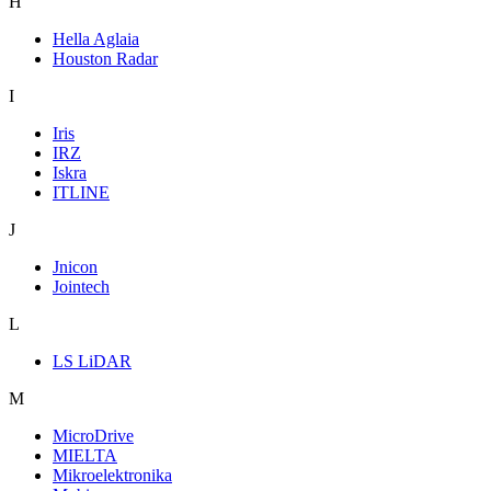
H
Hella Aglaia
Houston Radar
I
Iris
IRZ
Iskra
ITLINE
J
Jnicon
Jointech
L
LS LiDAR
M
MicroDrive
MIELTA
Mikroelektronika