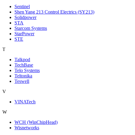
Sentinel
Shen Yang 213 Control Electrics (SY213)
Solidpower
STA
Starcom Systems
StarPower
STE
T
Talkpod
TechBase
Telo Systems
Teltonika
Teswell
V
VINATech
W
WCH (WinChipHead)
Wisnetworks