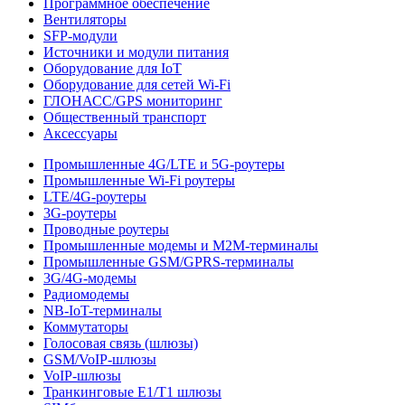
Программное обеспечение
Вентиляторы
SFP-модули
Источники и модули питания
Оборудование для IoT
Оборудование для сетей Wi-Fi
ГЛОНАСС/GPS мониторинг
Общественный транспорт
Аксессуары
Промышленные 4G/LTE и 5G-роутеры
Промышленные Wi-Fi роутеры
LTE/4G-роутеры
3G-роутеры
Проводные роутеры
Промышленные модемы и M2M-терминалы
Промышленные GSM/GPRS-терминалы
3G/4G-модемы
Радиомодемы
NB-IoT-терминалы
Коммутаторы
Голосовая связь (шлюзы)
GSM/VoIP-шлюзы
VoIP-шлюзы
Транкинговые E1/T1 шлюзы