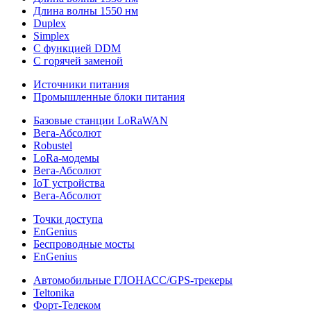
Длина волны 1550 нм
Duplex
Simplex
С функцией DDM
С горячей заменой
Источники питания
Промышленные блоки питания
Базовые станции LoRaWAN
Вега-Абсолют
Robustel
LoRa-модемы
Вега-Абсолют
IoT устройства
Вега-Абсолют
Точки доступа
EnGenius
Беспроводные мосты
EnGenius
Автомобильные ГЛОНАСС/GPS-трекеры
Teltonika
Форт-Телеком