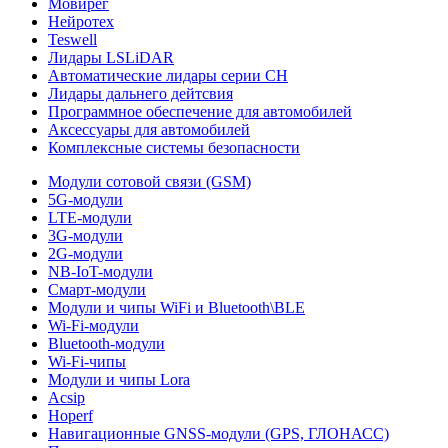
Мовирег
Нейротех
Teswell
Лидары LSLiDAR
Автоматические лидары серии CH
Лидары дальнего дейтсвия
Программное обеспечение для автомобилей
Аксессуары для автомобилей
Комплексные системы безопасности
Модули сотовой связи (GSM)
5G-модули
LTE-модули
3G-модули
2G-модули
NB-IoT-модули
Смарт-модули
Модули и чипы WiFi и Bluetooth\BLE
Wi-Fi-модули
Bluetooth-модули
Wi-Fi-чипы
Модули и чипы Lora
Acsip
Hoperf
Навигационные GNSS-модули (GPS, ГЛОНАСС)