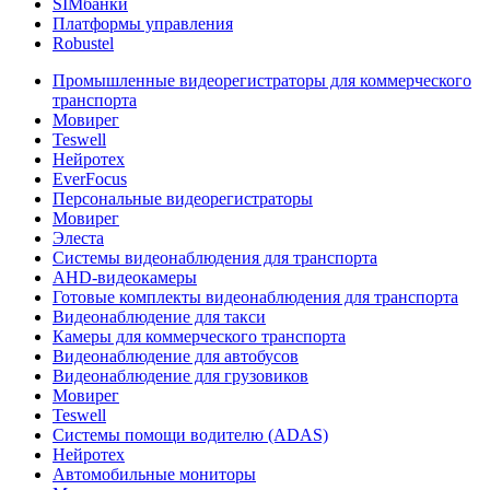
SIMбанки
Платформы управления
Robustel
Промышленные видеорегистраторы для коммерческого
транспорта
Мовирег
Teswell
Нейротех
EverFocus
Персональные видеорегистраторы
Мовирег
Элеста
Системы видеонаблюдения для транспорта
AHD-видеокамеры
Готовые комплекты видеонаблюдения для транспорта
Видеонаблюдение для такси
Камеры для коммерческого транспорта
Видеонаблюдение для автобусов
Видеонаблюдение для грузовиков
Мовирег
Teswell
Системы помощи водителю (ADAS)
Нейротех
Автомобильные мониторы