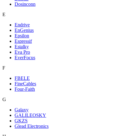
Dosinconn
E
Endrive
EnGenius
Epsilon
Espressif
Estalky
Eva Pro
EverFocus
F
FBELE
FineCables
Four-Faith
G
Galaxy
GALILEOSKY
GKZS
Glead Electronics