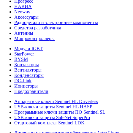
Прогресс
НАВИА
Neoway
Аксессуары
Радиодетали и электронные компоненты
Средства разработчика
Антенны
Микроконтроллеры
Модули IGBT
StarPower
BYSM
Контакторы
Вентиляторы
Конденсаторы
DC-Link
Ионисторы
Предохранители
Аппаратные ключи Sentinel HL Driverless
USB-ключи защиты Sentinel HL HASP
Программные ключи защиты ПО Sentinel SL
USB-ключи защиты SafeNet SuperPro
Стартовый комплект Sentinel LDK
Лицензии на программное обеспечение Astra Linux