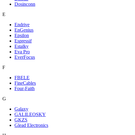
Dosinconn
E
Endrive
EnGenius
Epsilon
Espressif
Estalky
Eva Pro
EverFocus
F
FBELE
FineCables
Four-Faith
G
Galaxy
GALILEOSKY
GKZS
Glead Electronics