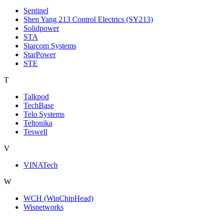
Sentinel
Shen Yang 213 Control Electrics (SY213)
Solidpower
STA
Starcom Systems
StarPower
STE
T
Talkpod
TechBase
Telo Systems
Teltonika
Teswell
V
VINATech
W
WCH (WinChipHead)
Wisnetworks