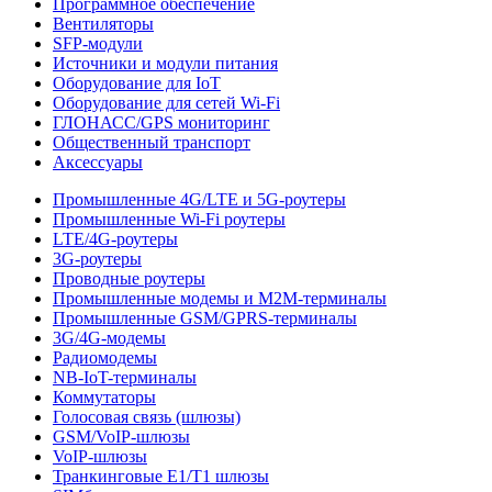
Программное обеспечение
Вентиляторы
SFP-модули
Источники и модули питания
Оборудование для IoT
Оборудование для сетей Wi-Fi
ГЛОНАСС/GPS мониторинг
Общественный транспорт
Аксессуары
Промышленные 4G/LTE и 5G-роутеры
Промышленные Wi-Fi роутеры
LTE/4G-роутеры
3G-роутеры
Проводные роутеры
Промышленные модемы и M2M-терминалы
Промышленные GSM/GPRS-терминалы
3G/4G-модемы
Радиомодемы
NB-IoT-терминалы
Коммутаторы
Голосовая связь (шлюзы)
GSM/VoIP-шлюзы
VoIP-шлюзы
Транкинговые E1/T1 шлюзы