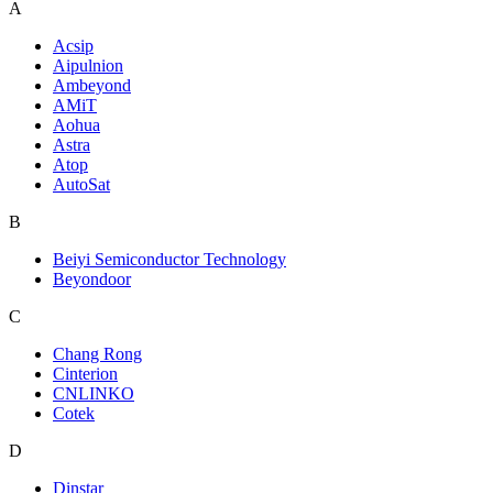
A
Acsip
Aipulnion
Ambeyond
AMiT
Aohua
Astra
Atop
AutoSat
B
Beiyi Semiconductor Technology
Beyondoor
C
Chang Rong
Cinterion
CNLINKO
Cotek
D
Dinstar