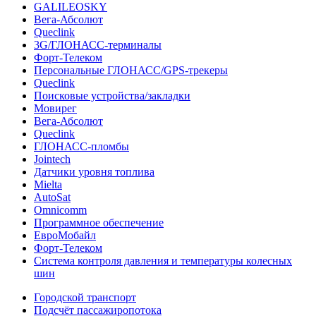
GALILEOSKY
Вега-Абсолют
Queclink
3G/ГЛОНАСС-терминалы
Форт-Телеком
Персональные ГЛОНАСС/GPS-трекеры
Queclink
Поисковые устройства/закладки
Мовирег
Вега-Абсолют
Queclink
ГЛОНАСС-пломбы
Jointech
Датчики уровня топлива
Mielta
AutoSat
Omnicomm
Программное обеспечение
ЕвроМобайл
Форт-Телеком
Система контроля давления и температуры колесных
шин
Городской транспорт
Подсчёт пассажиропотока