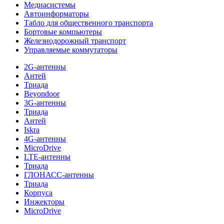
Медиасистемы
Автоинформаторы
Табло для общественного транспорта
Бортовые компьютеры
Железнодорожный транспорт
Управляемые коммутаторы
2G-антенны
Антей
Триада
Beyondoor
3G-антенны
Триада
Антей
Iskra
4G-антенны
MicroDrive
LTE-антенны
Триада
ГЛОНАСС-антенны
Триада
Корпуса
Инжекторы
MicroDrive