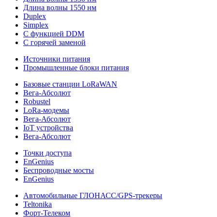
Длина волны 1550 нм
Duplex
Simplex
С функцией DDM
С горячей заменой
Источники питания
Промышленные блоки питания
Базовые станции LoRaWAN
Вега-Абсолют
Robustel
LoRa-модемы
Вега-Абсолют
IoT устройства
Вега-Абсолют
Точки доступа
EnGenius
Беспроводные мосты
EnGenius
Автомобильные ГЛОНАСС/GPS-трекеры
Teltonika
Форт-Телеком