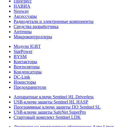
Прогресс
НАВИА
Neoway
Аксессуары
Радиодетали и электронные компоненты
Средства разработчика
Антенны
Микроконтроллеры
Модули IGBT
StarPower
BYSM
Контакторы
Вентиляторы
Конденсаторы
DC-Link
Ионисторы
Предохранители
Аппаратные ключи Sentinel HL Driverless
USB-ключи защиты Sentinel HL HASP
Программные ключи защиты ПО Sentinel SL
USB-ключи защиты SafeNet SuperPro
Стартовый комплект Sentinel LDK
Лицензии на программное обеспечение Astra Linux