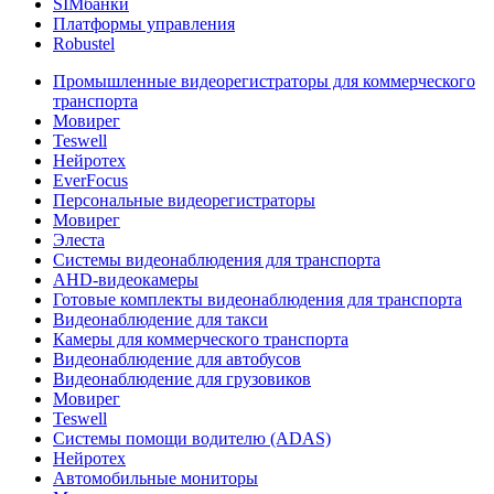
SIMбанки
Платформы управления
Robustel
Промышленные видеорегистраторы для коммерческого
транспорта
Мовирег
Teswell
Нейротех
EverFocus
Персональные видеорегистраторы
Мовирег
Элеста
Системы видеонаблюдения для транспорта
AHD-видеокамеры
Готовые комплекты видеонаблюдения для транспорта
Видеонаблюдение для такси
Камеры для коммерческого транспорта
Видеонаблюдение для автобусов
Видеонаблюдение для грузовиков
Мовирег
Teswell
Системы помощи водителю (ADAS)
Нейротех
Автомобильные мониторы