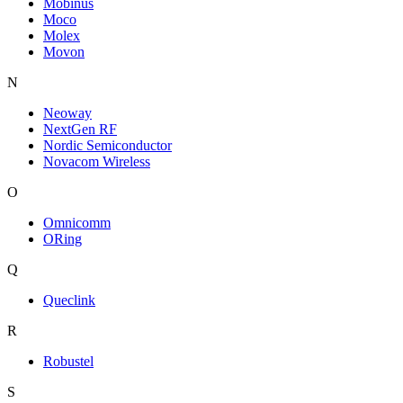
Mobinus
Moco
Molex
Movon
N
Neoway
NextGen RF
Nordic Semiconductor
Novacom Wireless
O
Omnicomm
ORing
Q
Queclink
R
Robustel
S