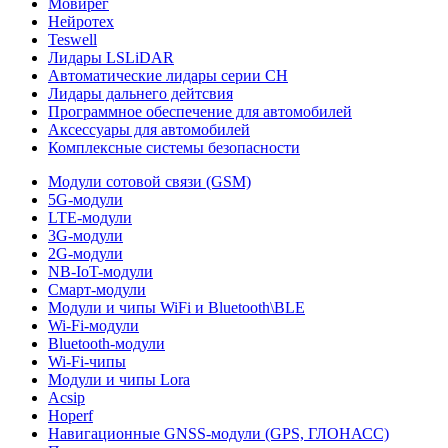
Мовирег
Нейротех
Teswell
Лидары LSLiDAR
Автоматические лидары серии CH
Лидары дальнего дейтсвия
Программное обеспечение для автомобилей
Аксессуары для автомобилей
Комплексные системы безопасности
Модули сотовой связи (GSM)
5G-модули
LTE-модули
3G-модули
2G-модули
NB-IoT-модули
Смарт-модули
Модули и чипы WiFi и Bluetooth\BLE
Wi-Fi-модули
Bluetooth-модули
Wi-Fi-чипы
Модули и чипы Lora
Acsip
Hoperf
Навигационные GNSS-модули (GPS, ГЛОНАСС)