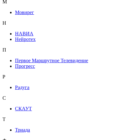
М
Мовирег
Н
НАВИА
Нейротех
П
Первое Маршрутное Телевидение
Прогресс
Р
Радуга
С
СКАУТ
Т
Триада