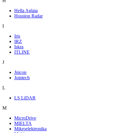
H
Hella Aglaia
Houston Radar
I
Iris
IRZ
Iskra
ITLINE
J
Jnicon
Jointech
L
LS LiDAR
M
MicroDrive
MIELTA
Mikroelektronika