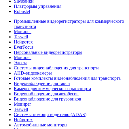
SIMбанки
Платформы управления
Robustel
Промышленные видеорегистраторы для коммерческого
транспорта
Мовирег
Teswell
Нейротех
EverFocus
Персональные видеорегистраторы
Мовирег
Элеста
Системы видеонаблюдения для транспорта
AHD-видеокамеры
Готовые комплекты видеонаблюдения для транспорта
Видеонаблюдение для такси
Камеры для коммерческого транспорта
Видеонаблюдение для автобусов
Видеонаблюдение для грузовиков
Мовирег
Teswell
Системы помощи водителю (ADAS)
Нейротех
Автомобильные мониторы