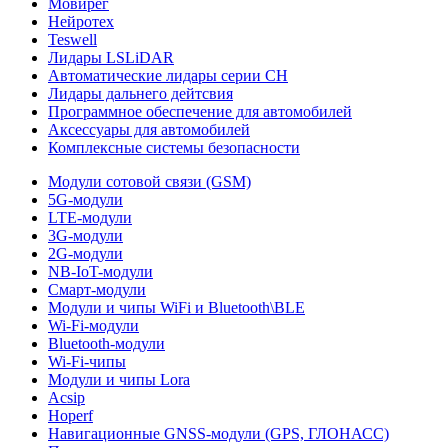
Мовирег
Нейротех
Teswell
Лидары LSLiDAR
Автоматические лидары серии CH
Лидары дальнего дейтсвия
Программное обеспечение для автомобилей
Аксессуары для автомобилей
Комплексные системы безопасности
Модули сотовой связи (GSM)
5G-модули
LTE-модули
3G-модули
2G-модули
NB-IoT-модули
Смарт-модули
Модули и чипы WiFi и Bluetooth\BLE
Wi-Fi-модули
Bluetooth-модули
Wi-Fi-чипы
Модули и чипы Lora
Acsip
Hoperf
Навигационные GNSS-модули (GPS, ГЛОНАСС)