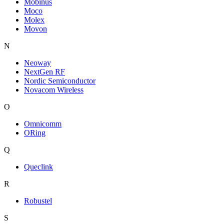
Mobinus
Moco
Molex
Movon
N
Neoway
NextGen RF
Nordic Semiconductor
Novacom Wireless
O
Omnicomm
ORing
Q
Queclink
R
Robustel
S