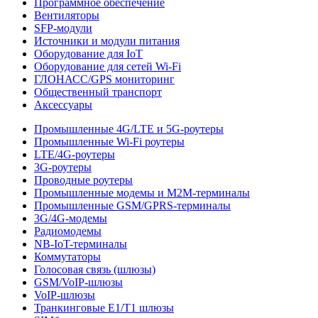
Программное обеспечение
Вентиляторы
SFP-модули
Источники и модули питания
Оборудование для IoT
Оборудование для сетей Wi-Fi
ГЛОНАСС/GPS мониторинг
Общественный транспорт
Аксессуары
Промышленные 4G/LTE и 5G-роутеры
Промышленные Wi-Fi роутеры
LTE/4G-роутеры
3G-роутеры
Проводные роутеры
Промышленные модемы и M2M-терминалы
Промышленные GSM/GPRS-терминалы
3G/4G-модемы
Радиомодемы
NB-IoT-терминалы
Коммутаторы
Голосовая связь (шлюзы)
GSM/VoIP-шлюзы
VoIP-шлюзы
Транкинговые E1/T1 шлюзы