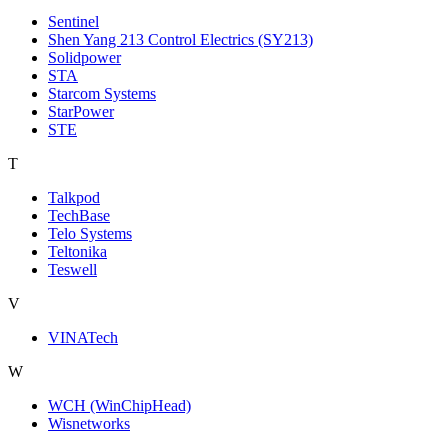
Sentinel
Shen Yang 213 Control Electrics (SY213)
Solidpower
STA
Starcom Systems
StarPower
STE
T
Talkpod
TechBase
Telo Systems
Teltonika
Teswell
V
VINATech
W
WCH (WinChipHead)
Wisnetworks