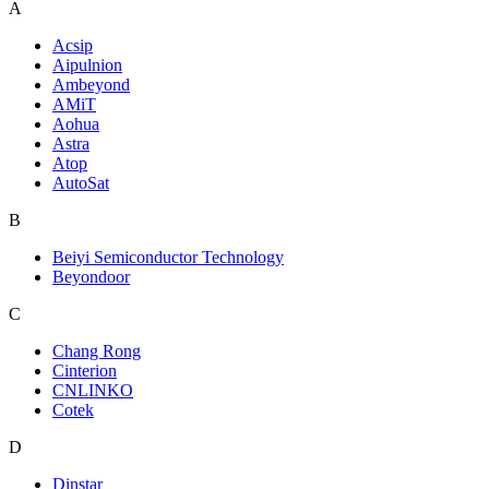
A
Acsip
Aipulnion
Ambeyond
AMiT
Aohua
Astra
Atop
AutoSat
B
Beiyi Semiconductor Technology
Beyondoor
C
Chang Rong
Cinterion
CNLINKO
Cotek
D
Dinstar