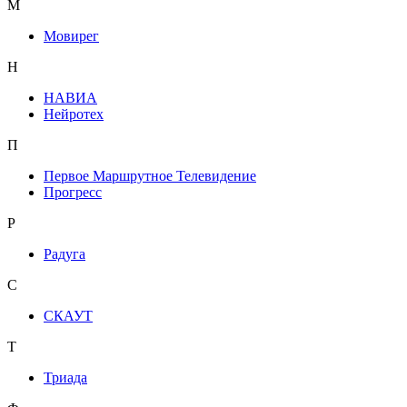
М
Мовирег
Н
НАВИА
Нейротех
П
Первое Маршрутное Телевидение
Прогресс
Р
Радуга
С
СКАУТ
Т
Триада