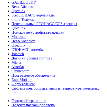
GALILEOSKY
Вега-Абсолют
Queclink
3G/ГЛОНАСС-терминалы
Форт-Телеком
Персональные ГЛОНАСС/GPS-трекеры
Queclink
Поисковые устройства/закладки
Мовирег
Вега-Абсолют
Queclink
ГЛОНАСС-пломбы
Jointech
Датчики уровня топлива
Mielta
AutoSat
Omnicomm
Программное обеспечение
ЕвроМобайл
Форт-Телеком
Система контроля давления и температуры колесных
шин
Городской транспорт
Подсчёт пассажиропотока