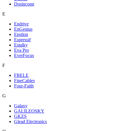
Dosinconn
E
Endrive
EnGenius
Epsilon
Espressif
Estalky
Eva Pro
EverFocus
F
FBELE
FineCables
Four-Faith
G
Galaxy
GALILEOSKY
GKZS
Glead Electronics