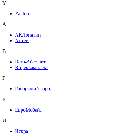
Y
Yanton
А
АКЛопатин
Антей
В
Вега-Абсолют
Видеокомплекс
Г
Говорящий город
Е
ЕвроМобайл
И
Искра