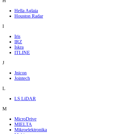
H
Hella Aglaia
Houston Radar
I
Iris
IRZ
Iskra
ITLINE
J
Jnicon
Jointech
L
LS LiDAR
M
MicroDrive
MIELTA
Mikroelektronika