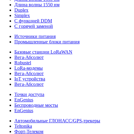
Длина волны 1550 нм
Duplex
Simplex
С функцией DDM
С горячей заменой
Источники питания
Промышленные блоки питания
Базовые станции LoRaWAN
Вега-Абсолют
Robustel
LoRa-модемы
Вега-Абсолют
IoT устройства
Вега-Абсолют
Точки доступа
EnGenius
Беспроводные мосты
EnGenius
Автомобильные ГЛОНАСС/GPS-трекеры
Teltonika
Форт-Телеком