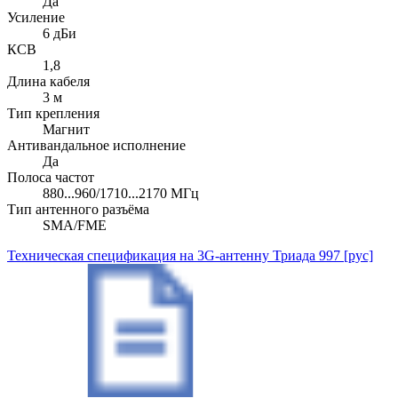
Да
Усиление
6 дБи
КСВ
1,8
Длина кабеля
3 м
Тип крепления
Магнит
Антивандальное исполнение
Да
Полоса частот
880...960/1710...2170 МГц
Тип антенного разъёма
SMA/FME
Техническая спецификация на 3G-антенну Триада 997 [рус]