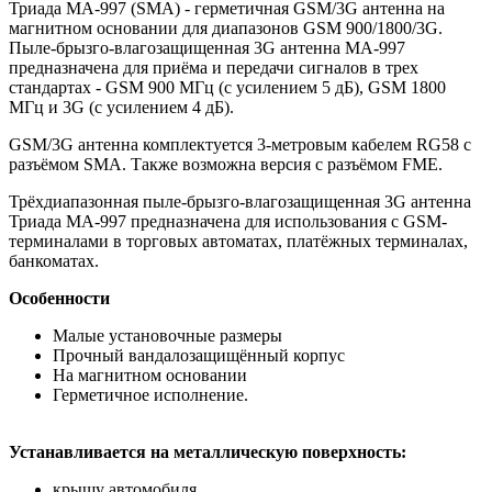
Триада МА-997 (SMA)
- герметичная GSM/3G антенна на
магнитном основании для диапазонов GSM 900/1800/3G.
Пыле-брызго-влагозащищенная 3G антенна MA-997
предназначена для приёма и передачи сигналов в трех
стандартах - GSM 900 МГц (с усилением 5 дБ), GSM 1800
МГц и 3G (с усилением 4 дБ).
GSM/3G антенна комплектуется 3-метровым кабелем RG58 с
разъёмом SMA. Также возможна версия с разъёмом FME.
Трёхдиапазонная пыле-брызго-влагозащищенная 3G антенна
Триада MA-997
предназначена для использования с GSM-
терминалами в торговых автоматах, платёжных терминалах,
банкоматах.
Особенности
Малые установочные размеры
Прочный вандалозащищённый корпус
На магнитном основании
Герметичное исполнение.
Устанавливается на металлическую поверхность:
крышу автомобиля