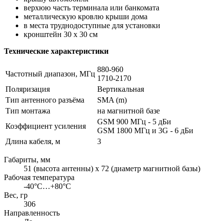
верхюю часть терминала или банкомата
металлическую кровлю крыши дома
в места труднодоступные для установки
кронштейн 30 х 30 см
Технические характеристики
880-960
Частотный диапазон, МГц
1710-2170
Поляризация
Вертикальная
Тип антенного разъёма
SMA (m)
Тип монтажа
на магнитной базе
GSM 900 МГц - 5 дБи
Коэффициент усиления
GSM 1800 МГц и 3G - 6 дБи
Длина кабеля, м
3
Габариты, мм
51 (высота антенны) х 72 (диаметр магнитной базы)
Рабочая температура
-40°C…+80°C
Вес, гр
306
Направленность