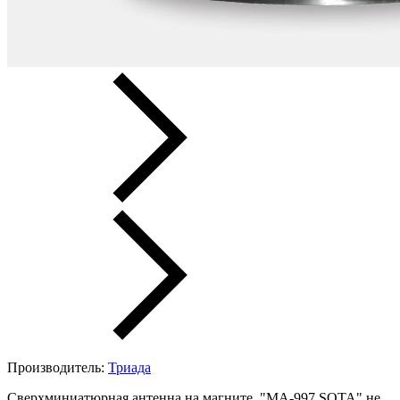
Производитель:
Триада
Сверхминиатюрная антенна на магните "МА-997 SOTA" не