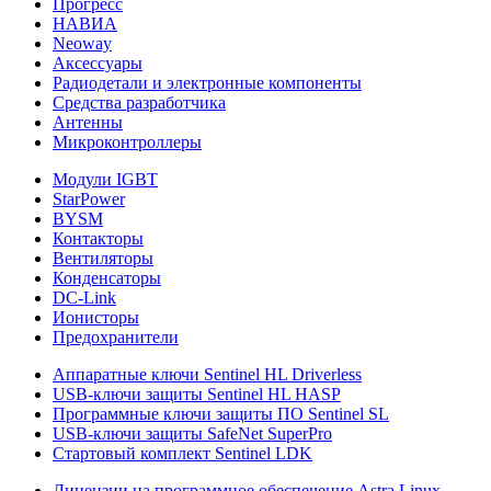
Прогресс
НАВИА
Neoway
Аксессуары
Радиодетали и электронные компоненты
Средства разработчика
Антенны
Микроконтроллеры
Модули IGBT
StarPower
BYSM
Контакторы
Вентиляторы
Конденсаторы
DC-Link
Ионисторы
Предохранители
Аппаратные ключи Sentinel HL Driverless
USB-ключи защиты Sentinel HL HASP
Программные ключи защиты ПО Sentinel SL
USB-ключи защиты SafeNet SuperPro
Стартовый комплект Sentinel LDK
Лицензии на программное обеспечение Astra Linux