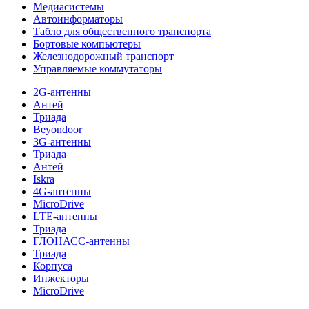
Медиасистемы
Автоинформаторы
Табло для общественного транспорта
Бортовые компьютеры
Железнодорожный транспорт
Управляемые коммутаторы
2G-антенны
Антей
Триада
Beyondoor
3G-антенны
Триада
Антей
Iskra
4G-антенны
MicroDrive
LTE-антенны
Триада
ГЛОНАСС-антенны
Триада
Корпуса
Инжекторы
MicroDrive