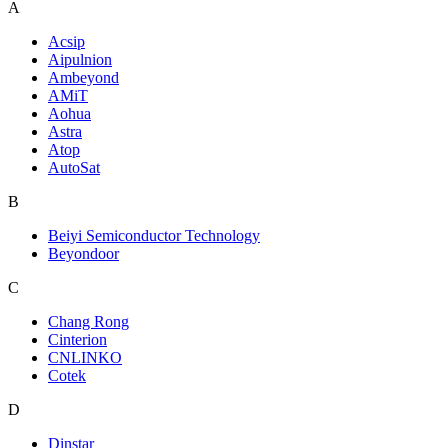
A
Acsip
Aipulnion
Ambeyond
AMiT
Aohua
Astra
Atop
AutoSat
B
Beiyi Semiconductor Technology
Beyondoor
C
Chang Rong
Cinterion
CNLINKO
Cotek
D
Dinstar