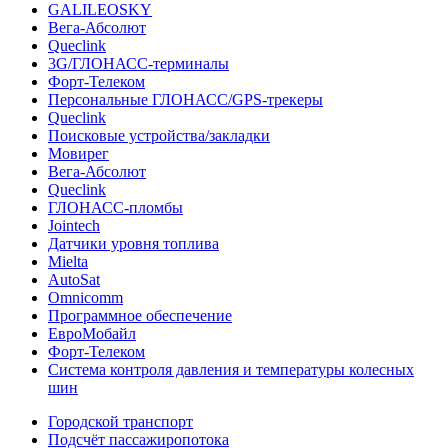
GALILEOSKY
Вега-Абсолют
Queclink
3G/ГЛОНАСС-терминалы
Форт-Телеком
Персональные ГЛОНАСС/GPS-трекеры
Queclink
Поисковые устройства/закладки
Мовирег
Вега-Абсолют
Queclink
ГЛОНАСС-пломбы
Jointech
Датчики уровня топлива
Mielta
AutoSat
Omnicomm
Программное обеспечение
ЕвроМобайл
Форт-Телеком
Система контроля давления и температуры колесных
шин
Городской транспорт
Подсчёт пассажиропотока