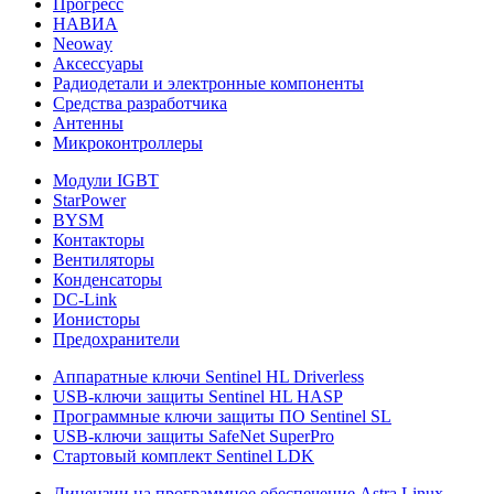
Прогресс
НАВИА
Neoway
Аксессуары
Радиодетали и электронные компоненты
Средства разработчика
Антенны
Микроконтроллеры
Модули IGBT
StarPower
BYSM
Контакторы
Вентиляторы
Конденсаторы
DC-Link
Ионисторы
Предохранители
Аппаратные ключи Sentinel HL Driverless
USB-ключи защиты Sentinel HL HASP
Программные ключи защиты ПО Sentinel SL
USB-ключи защиты SafeNet SuperPro
Стартовый комплект Sentinel LDK
Лицензии на программное обеспечение Astra Linux