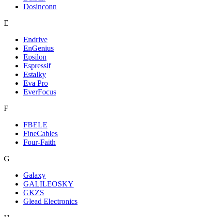
Dosinconn
E
Endrive
EnGenius
Epsilon
Espressif
Estalky
Eva Pro
EverFocus
F
FBELE
FineCables
Four-Faith
G
Galaxy
GALILEOSKY
GKZS
Glead Electronics