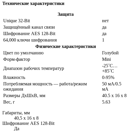
Технические характеристики
Защита
Unique 32-Bit
нет
Защищённый канал связи
да
Шифрование AES 128-Bit
да
64,000 ключи шифрования
1
Физические характеристики
Цвет по умолчанию
Голубой
Форм-фактор
Mini
-25˚C…
Диапазон рабочих температур
+85˚C
Влажность
0-95%
Потребляемая мощность — работа/режим
50 мА/0.5
ожидания
мА
Размеры ДхШхВ, мм
40.5 х 16 х 8
Вес, г
5.63
Габариты, мм
40,5 x 16 x 8
Шифрование AES 128-Bit
Да