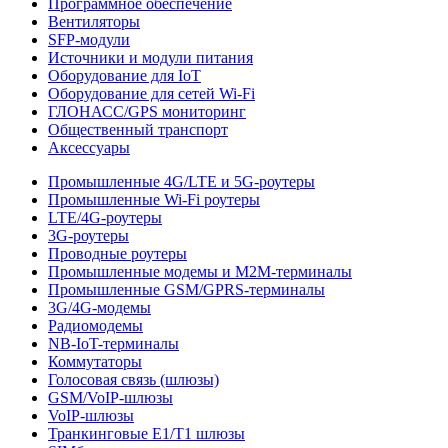
Программное обеспечение
Вентиляторы
SFP-модули
Источники и модули питания
Оборудование для IoT
Оборудование для сетей Wi-Fi
ГЛОНАСС/GPS мониторинг
Общественный транспорт
Аксессуары
Промышленные 4G/LTE и 5G-роутеры
Промышленные Wi-Fi роутеры
LTE/4G-роутеры
3G-роутеры
Проводные роутеры
Промышленные модемы и M2M-терминалы
Промышленные GSM/GPRS-терминалы
3G/4G-модемы
Радиомодемы
NB-IoT-терминалы
Коммутаторы
Голосовая связь (шлюзы)
GSM/VoIP-шлюзы
VoIP-шлюзы
Транкинговые E1/T1 шлюзы