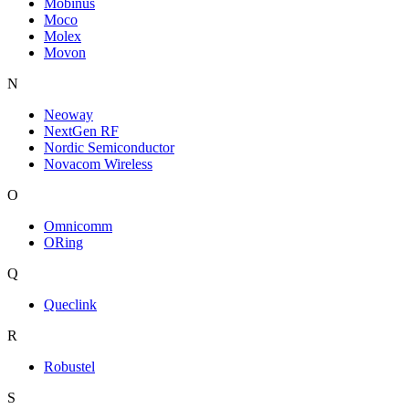
Mobinus
Moco
Molex
Movon
N
Neoway
NextGen RF
Nordic Semiconductor
Novacom Wireless
O
Omnicomm
ORing
Q
Queclink
R
Robustel
S