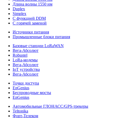
Длина волны 1550 нм
Duplex
Simplex
С функцией DDM
С горячей заменой
Источники питания
Промышленные блоки питания
Базовые станции LoRaWAN
Вега-Абсолют
Robustel
LoRa-модемы
Вега-Абсолют
IoT устройства
Вега-Абсолют
Точки доступа
EnGenius
Беспроводные мосты
EnGenius
Автомобильные ГЛОНАСС/GPS-трекеры
Teltonika
Форт-Телеком