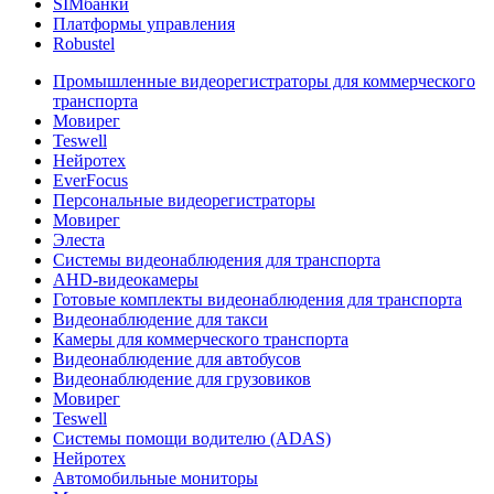
SIMбанки
Платформы управления
Robustel
Промышленные видеорегистраторы для коммерческого
транспорта
Мовирег
Teswell
Нейротех
EverFocus
Персональные видеорегистраторы
Мовирег
Элеста
Системы видеонаблюдения для транспорта
AHD-видеокамеры
Готовые комплекты видеонаблюдения для транспорта
Видеонаблюдение для такси
Камеры для коммерческого транспорта
Видеонаблюдение для автобусов
Видеонаблюдение для грузовиков
Мовирег
Teswell
Системы помощи водителю (ADAS)
Нейротех
Автомобильные мониторы