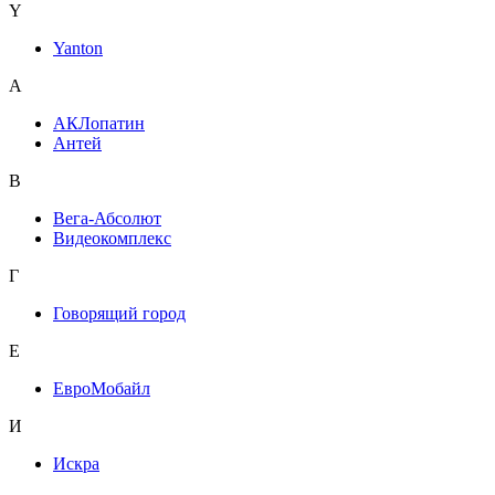
Y
Yanton
А
АКЛопатин
Антей
В
Вега-Абсолют
Видеокомплекс
Г
Говорящий город
Е
ЕвроМобайл
И
Искра