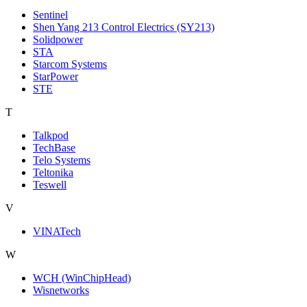
Sentinel
Shen Yang 213 Control Electrics (SY213)
Solidpower
STA
Starcom Systems
StarPower
STE
T
Talkpod
TechBase
Telo Systems
Teltonika
Teswell
V
VINATech
W
WCH (WinChipHead)
Wisnetworks