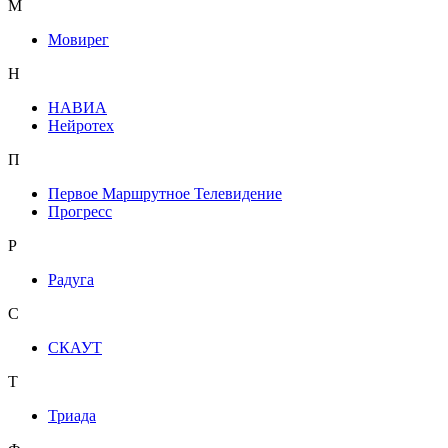
М
Мовирег
Н
НАВИА
Нейротех
П
Первое Маршрутное Телевидение
Прогресс
Р
Радуга
С
СКАУТ
Т
Триада