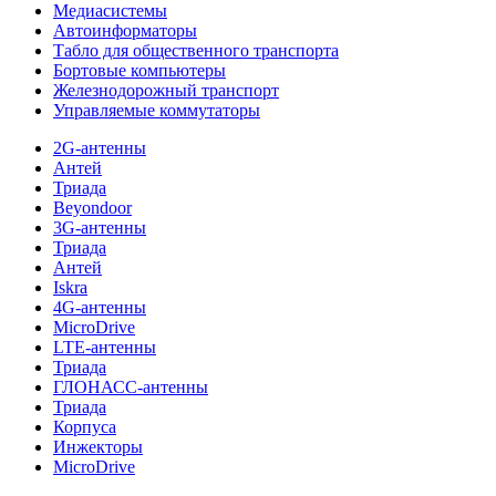
Медиасистемы
Автоинформаторы
Табло для общественного транспорта
Бортовые компьютеры
Железнодорожный транспорт
Управляемые коммутаторы
2G-антенны
Антей
Триада
Beyondoor
3G-антенны
Триада
Антей
Iskra
4G-антенны
MicroDrive
LTE-антенны
Триада
ГЛОНАСС-антенны
Триада
Корпуса
Инжекторы
MicroDrive