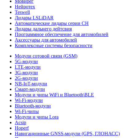
Мовирег
Нейротех
Teswell
Лидары LSLiDAR
Автоматические лидары серии CH
Лидары дальнего дейтсвия
Программное обеспечение для автомобилей
Аксессуары для автомобилей
Комплексные системы безопасности
Модули сотовой связи (GSM)
5G-модули
LTE-модули
3G-модули
2G-модули
NB-IoT-модули
Смарт-модули
Модули и чипы WiFi и Bluetooth\BLE
Wi-Fi-модули
Bluetooth-модули
Wi-Fi-чипы
Модули и чипы Lora
Acsip
Hoperf
Навигационные GNSS-модули (GPS, ГЛОНАСС)