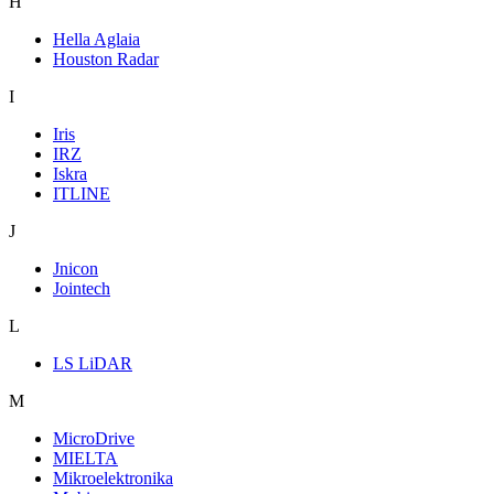
H
Hella Aglaia
Houston Radar
I
Iris
IRZ
Iskra
ITLINE
J
Jnicon
Jointech
L
LS LiDAR
M
MicroDrive
MIELTA
Mikroelektronika