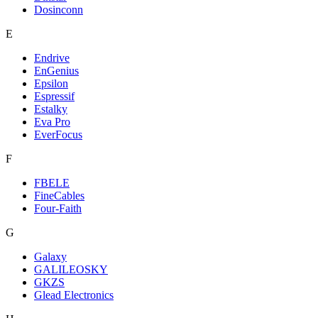
Dosinconn
E
Endrive
EnGenius
Epsilon
Espressif
Estalky
Eva Pro
EverFocus
F
FBELE
FineCables
Four-Faith
G
Galaxy
GALILEOSKY
GKZS
Glead Electronics