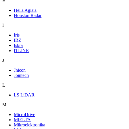
H
Hella Aglaia
Houston Radar
I
Iris
IRZ
Iskra
ITLINE
J
Jnicon
Jointech
L
LS LiDAR
M
MicroDrive
MIELTA
Mikroelektronika