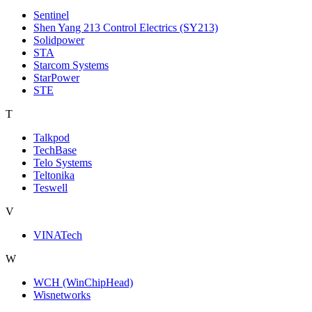
Sentinel
Shen Yang 213 Control Electrics (SY213)
Solidpower
STA
Starcom Systems
StarPower
STE
T
Talkpod
TechBase
Telo Systems
Teltonika
Teswell
V
VINATech
W
WCH (WinChipHead)
Wisnetworks