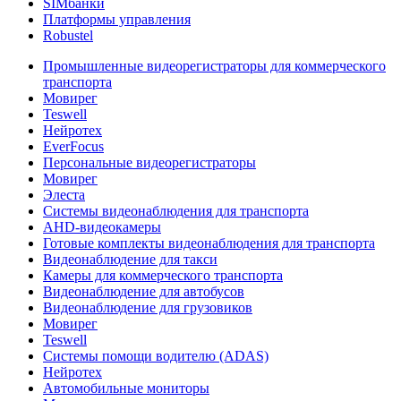
SIMбанки
Платформы управления
Robustel
Промышленные видеорегистраторы для коммерческого
транспорта
Мовирег
Teswell
Нейротех
EverFocus
Персональные видеорегистраторы
Мовирег
Элеста
Системы видеонаблюдения для транспорта
AHD-видеокамеры
Готовые комплекты видеонаблюдения для транспорта
Видеонаблюдение для такси
Камеры для коммерческого транспорта
Видеонаблюдение для автобусов
Видеонаблюдение для грузовиков
Мовирег
Teswell
Системы помощи водителю (ADAS)
Нейротех
Автомобильные мониторы