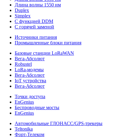
Длина волны 1550 нм
Duplex
Simplex
С функцией DDM
С горячей заменой
Источники питания
Промышленные блоки питания
Базовые станции LoRaWAN
Вега-Абсолют
Robustel
LoRa-модемы
Вега-Абсолют
IoT устройства
Вега-Абсолют
Точки доступа
EnGenius
Беспроводные мосты
EnGenius
Автомобильные ГЛОНАСС/GPS-трекеры
Teltonika
Форт-Телеком