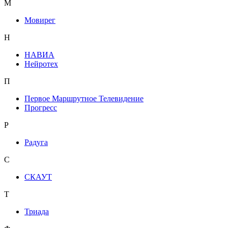
М
Мовирег
Н
НАВИА
Нейротех
П
Первое Маршрутное Телевидение
Прогресс
Р
Радуга
С
СКАУТ
Т
Триада