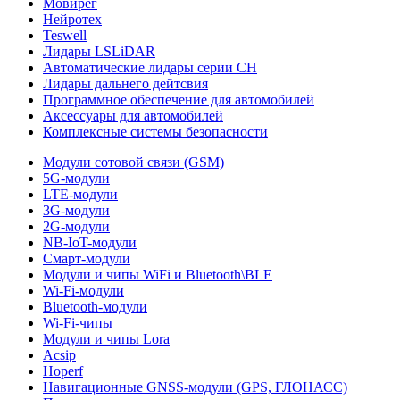
Мовирег
Нейротех
Teswell
Лидары LSLiDAR
Автоматические лидары серии CH
Лидары дальнего дейтсвия
Программное обеспечение для автомобилей
Аксессуары для автомобилей
Комплексные системы безопасности
Модули сотовой связи (GSM)
5G-модули
LTE-модули
3G-модули
2G-модули
NB-IoT-модули
Смарт-модули
Модули и чипы WiFi и Bluetooth\BLE
Wi-Fi-модули
Bluetooth-модули
Wi-Fi-чипы
Модули и чипы Lora
Acsip
Hoperf
Навигационные GNSS-модули (GPS, ГЛОНАСС)