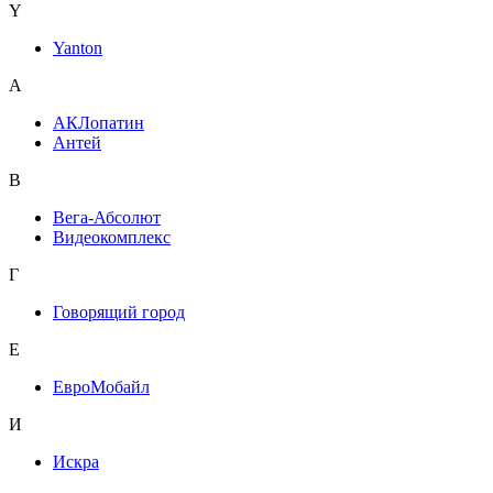
Y
Yanton
А
АКЛопатин
Антей
В
Вега-Абсолют
Видеокомплекс
Г
Говорящий город
Е
ЕвроМобайл
И
Искра