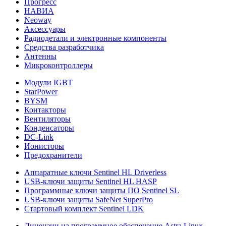
Прогресс
НАВИА
Neoway
Аксессуары
Радиодетали и электронные компоненты
Средства разработчика
Антенны
Микроконтроллеры
Модули IGBT
StarPower
BYSM
Контакторы
Вентиляторы
Конденсаторы
DC-Link
Ионисторы
Предохранители
Аппаратные ключи Sentinel HL Driverless
USB-ключи защиты Sentinel HL HASP
Программные ключи защиты ПО Sentinel SL
USB-ключи защиты SafeNet SuperPro
Стартовый комплект Sentinel LDK
Лицензии на программное обеспечение Astra Linux