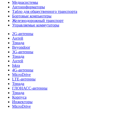
Медиасистемы
Автоинформаторы
Табло для общественного транспорта
Бортовые компьютеры
Железнодорожный транспорт
Управляемые коммутаторы
2G-антенны
Антей
Триада
Beyondoor
3G-антенны
Триада
Антей
Iskra
4G-антенны
MicroDrive
LTE-антенны
Триада
ГЛОНАСС-антенны
Триада
Корпуса
Инжекторы
MicroDrive