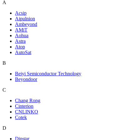
A
Acsip
Aipulnion
Ambeyond
AMiT
Aohua
Astra
Atop
AutoSat
B
Beiyi Semiconductor Technology
Beyondoor
C
Chang Rong
Cinterion
CNLINKO
Cotek
D
Dinstar