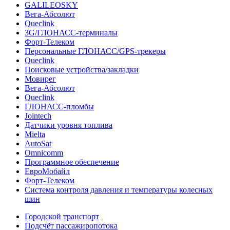
GALILEOSKY
Вега-Абсолют
Queclink
3G/ГЛОНАСС-терминалы
Форт-Телеком
Персональные ГЛОНАСС/GPS-трекеры
Queclink
Поисковые устройства/закладки
Мовирег
Вега-Абсолют
Queclink
ГЛОНАСС-пломбы
Jointech
Датчики уровня топлива
Mielta
AutoSat
Omnicomm
Программное обеспечение
ЕвроМобайл
Форт-Телеком
Система контроля давления и температуры колесных
шин
Городской транспорт
Подсчёт пассажиропотока