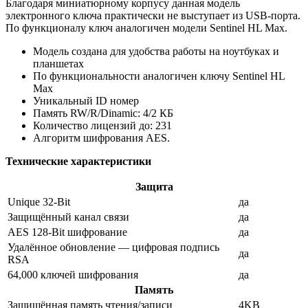
Благодаря миниатюрному корпусу данная модель
электронного ключа практически не выступает из USB-порта.
По функционалу ключ аналогичен модели Sentinel HL Max.
Модель создана для удобства работы на ноутбуках и
планшетах
По функциональности аналогичен ключу Sentinel HL
Max
Уникальный ID номер
Память RW/R/Dinamic: 4/2 КБ
Количество лицензий до: 231
Алгоритм шифрования AES.
Технические характеристики
Защита
Unique 32-Bit
да
Защищённый канал связи
да
AES 128-Bit шифрование
да
Удалённое обновление — цифровая подпись
да
RSA
64,000 ключей шифрования
да
Память
Защищённая память чтения/записи
4KB