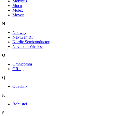
Mobinus
Moco
Molex
Movon
N
Neoway
NextGen RF
Nordic Semiconductor
Novacom Wireless
O
Omnicomm
ORing
Q
Queclink
R
Robustel
S