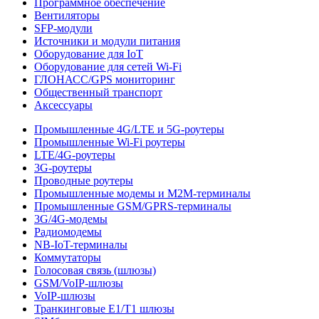
Программное обеспечение
Вентиляторы
SFP-модули
Источники и модули питания
Оборудование для IoT
Оборудование для сетей Wi-Fi
ГЛОНАСС/GPS мониторинг
Общественный транспорт
Аксессуары
Промышленные 4G/LTE и 5G-роутеры
Промышленные Wi-Fi роутеры
LTE/4G-роутеры
3G-роутеры
Проводные роутеры
Промышленные модемы и M2M-терминалы
Промышленные GSM/GPRS-терминалы
3G/4G-модемы
Радиомодемы
NB-IoT-терминалы
Коммутаторы
Голосовая связь (шлюзы)
GSM/VoIP-шлюзы
VoIP-шлюзы
Транкинговые E1/T1 шлюзы