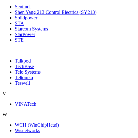
Sentinel
Shen Yang 213 Control Electrics (SY213)
Solidpower
STA
Starcom Systems
StarPower
STE
T
Talkpod
TechBase
Telo Systems
Teltonika
Teswell
V
VINATech
W
WCH (WinChipHead)
Wisnetworks