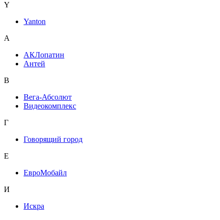
Y
Yanton
А
АКЛопатин
Антей
В
Вега-Абсолют
Видеокомплекс
Г
Говорящий город
Е
ЕвроМобайл
И
Искра