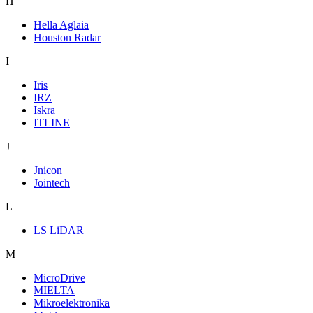
H
Hella Aglaia
Houston Radar
I
Iris
IRZ
Iskra
ITLINE
J
Jnicon
Jointech
L
LS LiDAR
M
MicroDrive
MIELTA
Mikroelektronika