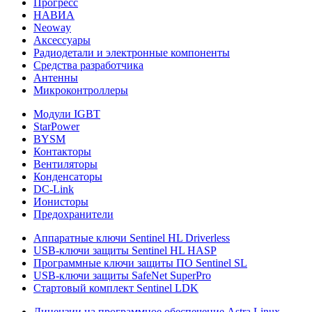
Прогресс
НАВИА
Neoway
Аксессуары
Радиодетали и электронные компоненты
Средства разработчика
Антенны
Микроконтроллеры
Модули IGBT
StarPower
BYSM
Контакторы
Вентиляторы
Конденсаторы
DC-Link
Ионисторы
Предохранители
Аппаратные ключи Sentinel HL Driverless
USB-ключи защиты Sentinel HL HASP
Программные ключи защиты ПО Sentinel SL
USB-ключи защиты SafeNet SuperPro
Стартовый комплект Sentinel LDK
Лицензии на программное обеспечение Astra Linux