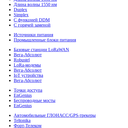
Длина волны 1550 нм
Duplex
Simplex
С функцией DDM
С горячей заменой
Источники питания
Промышленные блоки питания
Базовые станции LoRaWAN
Вега-Абсолют
Robustel
LoRa-модемы
Вега-Абсолют
IoT устройства
Вега-Абсолют
Точки доступа
EnGenius
Беспроводные мосты
EnGenius
Автомобильные ГЛОНАСС/GPS-трекеры
Teltonika
Форт-Телеком