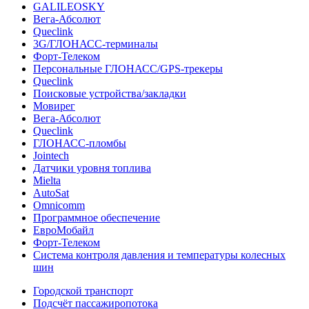
GALILEOSKY
Вега-Абсолют
Queclink
3G/ГЛОНАСС-терминалы
Форт-Телеком
Персональные ГЛОНАСС/GPS-трекеры
Queclink
Поисковые устройства/закладки
Мовирег
Вега-Абсолют
Queclink
ГЛОНАСС-пломбы
Jointech
Датчики уровня топлива
Mielta
AutoSat
Omnicomm
Программное обеспечение
ЕвроМобайл
Форт-Телеком
Система контроля давления и температуры колесных
шин
Городской транспорт
Подсчёт пассажиропотока