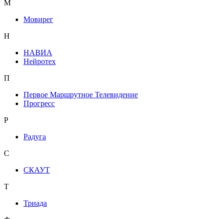
М
Мовирег
Н
НАВИА
Нейротех
П
Первое Маршрутное Телевидение
Прогресс
Р
Радуга
С
СКАУТ
Т
Триада