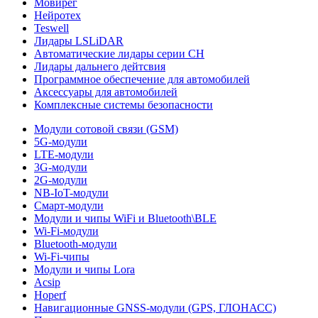
Мовирег
Нейротех
Teswell
Лидары LSLiDAR
Автоматические лидары серии CH
Лидары дальнего дейтсвия
Программное обеспечение для автомобилей
Аксессуары для автомобилей
Комплексные системы безопасности
Модули сотовой связи (GSM)
5G-модули
LTE-модули
3G-модули
2G-модули
NB-IoT-модули
Смарт-модули
Модули и чипы WiFi и Bluetooth\BLE
Wi-Fi-модули
Bluetooth-модули
Wi-Fi-чипы
Модули и чипы Lora
Acsip
Hoperf
Навигационные GNSS-модули (GPS, ГЛОНАСС)