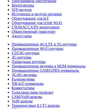
Программное обеспечение
Вентиляторы
SFP-модули
Источники и модули питания
Оборудование для IoT
Оборудование для сетей Wi-Fi
ГЛОНАСС/GPS мониторинг
Общественный транспорт
Аксессуары
Промышленные 4G/LTE и 5G-роутеры
Промышленные Wi-Fi роутеры
LTE/4G-роутеры
3G-роутеры
Проводные роутеры
Промышленные модемы и M2M-терминалы
Промышленные GSM/GPRS-терминалы
3G/4G-модемы
Радиомодемы
NB-IoT-терминалы
Коммутаторы
Голосовая связь (шлюзы)
GSM/VoIP-шлюзы
VoIP-шлюзы
Транкинговые E1/T1 шлюзы