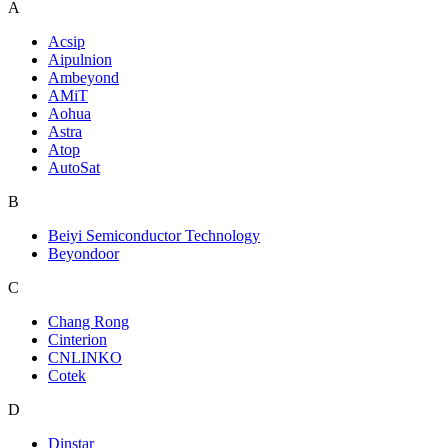
A
Acsip
Aipulnion
Ambeyond
AMiT
Aohua
Astra
Atop
AutoSat
B
Beiyi Semiconductor Technology
Beyondoor
C
Chang Rong
Cinterion
CNLINKO
Cotek
D
Dinstar