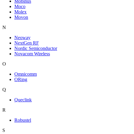
Mobinus
Moco
Molex
Movon
N
Neoway
NextGen RF
Nordic Semiconductor
Novacom Wireless
O
Omnicomm
ORing
Q
Queclink
R
Robustel
S