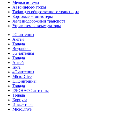
Медиасистемы
Автоинформаторы
Табло для общественного транспорта
Бортовые компьютеры
Железнодорожный транспорт
Управляемые коммутаторы
2G-антенны
Антей
Триада
Beyondoor
3G-антенны
Триада
Антей
Iskra
4G-антенны
MicroDrive
LTE-антенны
Триада
ГЛОНАСС-антенны
Триада
Корпуса
Инжекторы
MicroDrive