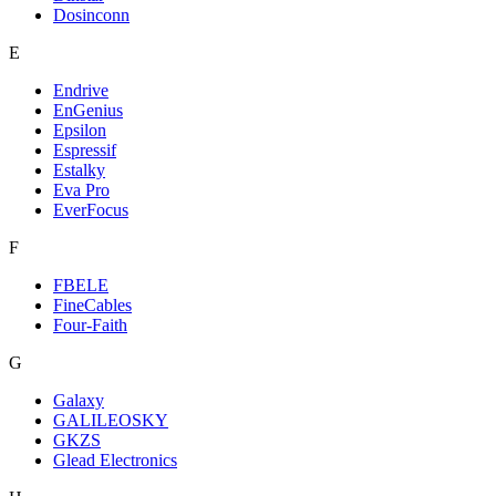
Dosinconn
E
Endrive
EnGenius
Epsilon
Espressif
Estalky
Eva Pro
EverFocus
F
FBELE
FineCables
Four-Faith
G
Galaxy
GALILEOSKY
GKZS
Glead Electronics