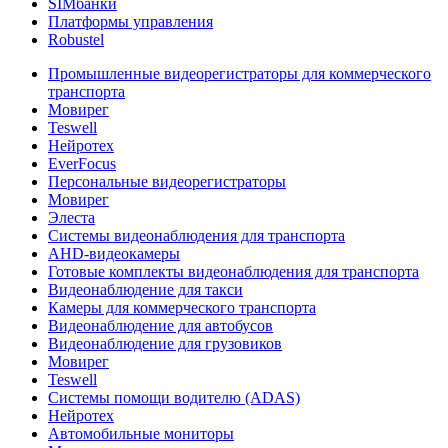
SIMбанки
Платформы управления
Robustel
Промышленные видеорегистраторы для коммерческого
транспорта
Мовирег
Teswell
Нейротех
EverFocus
Персональные видеорегистраторы
Мовирег
Элеста
Системы видеонаблюдения для транспорта
AHD-видеокамеры
Готовые комплекты видеонаблюдения для транспорта
Видеонаблюдение для такси
Камеры для коммерческого транспорта
Видеонаблюдение для автобусов
Видеонаблюдение для грузовиков
Мовирег
Teswell
Системы помощи водителю (ADAS)
Нейротех
Автомобильные мониторы