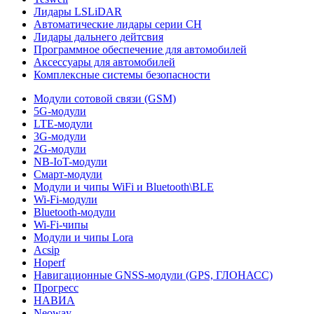
Лидары LSLiDAR
Автоматические лидары серии CH
Лидары дальнего дейтсвия
Программное обеспечение для автомобилей
Аксессуары для автомобилей
Комплексные системы безопасности
Модули сотовой связи (GSM)
5G-модули
LTE-модули
3G-модули
2G-модули
NB-IoT-модули
Смарт-модули
Модули и чипы WiFi и Bluetooth\BLE
Wi-Fi-модули
Bluetooth-модули
Wi-Fi-чипы
Модули и чипы Lora
Acsip
Hoperf
Навигационные GNSS-модули (GPS, ГЛОНАСС)
Прогресс
НАВИА
Neoway