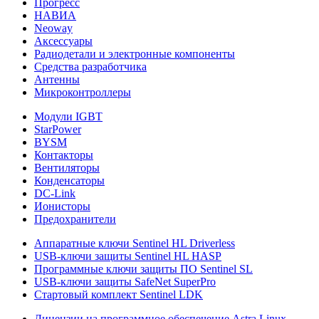
Прогресс
НАВИА
Neoway
Аксессуары
Радиодетали и электронные компоненты
Средства разработчика
Антенны
Микроконтроллеры
Модули IGBT
StarPower
BYSM
Контакторы
Вентиляторы
Конденсаторы
DC-Link
Ионисторы
Предохранители
Аппаратные ключи Sentinel HL Driverless
USB-ключи защиты Sentinel HL HASP
Программные ключи защиты ПО Sentinel SL
USB-ключи защиты SafeNet SuperPro
Стартовый комплект Sentinel LDK
Лицензии на программное обеспечение Astra Linux