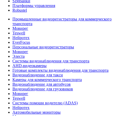
SIMбанки
Платформы управления
Robustel
Промышленные видеорегистраторы для коммерческого
транспорта
Мовирег
Teswell
Нейротех
EverFocus
Персональные видеорегистраторы
Мовирег
Элеста
Системы видеонаблюдения для транспорта
AHD-видеокамеры
Готовые комплекты видеонаблюдения для транспорта
Видеонаблюдение для такси
Камеры для коммерческого транспорта
Видеонаблюдение для автобусов
Видеонаблюдение для грузовиков
Мовирег
Teswell
Системы помощи водителю (ADAS)
Нейротех
Автомобильные мониторы