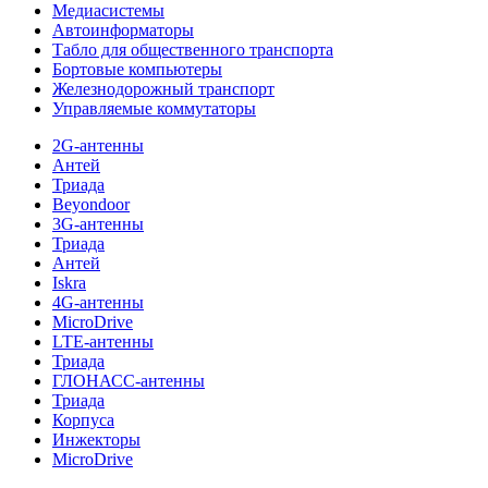
Медиасистемы
Автоинформаторы
Табло для общественного транспорта
Бортовые компьютеры
Железнодорожный транспорт
Управляемые коммутаторы
2G-антенны
Антей
Триада
Beyondoor
3G-антенны
Триада
Антей
Iskra
4G-антенны
MicroDrive
LTE-антенны
Триада
ГЛОНАСС-антенны
Триада
Корпуса
Инжекторы
MicroDrive