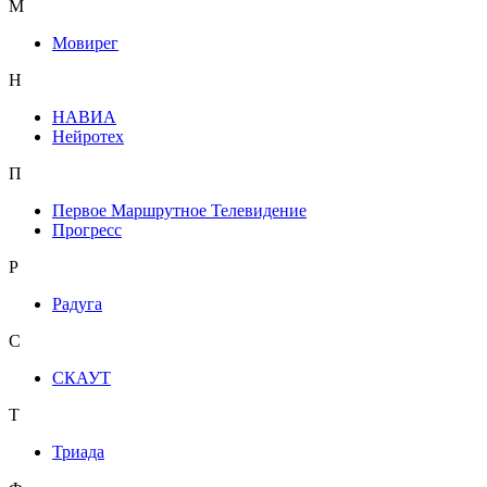
М
Мовирег
Н
НАВИА
Нейротех
П
Первое Маршрутное Телевидение
Прогресс
Р
Радуга
С
СКАУТ
Т
Триада