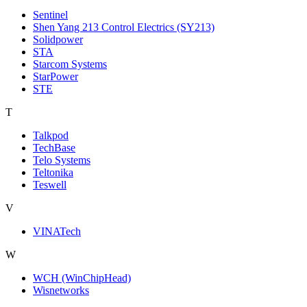
Sentinel
Shen Yang 213 Control Electrics (SY213)
Solidpower
STA
Starcom Systems
StarPower
STE
T
Talkpod
TechBase
Telo Systems
Teltonika
Teswell
V
VINATech
W
WCH (WinChipHead)
Wisnetworks