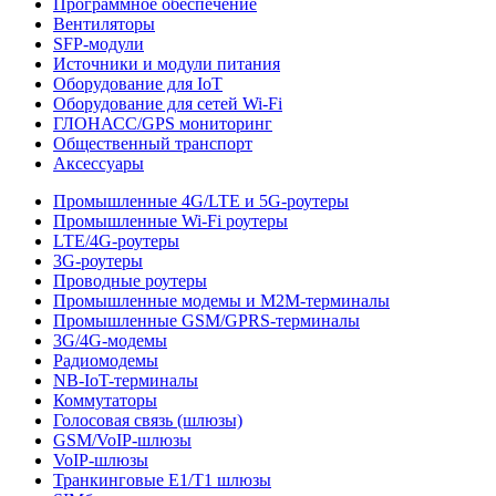
Программное обеспечение
Вентиляторы
SFP-модули
Источники и модули питания
Оборудование для IoT
Оборудование для сетей Wi-Fi
ГЛОНАСС/GPS мониторинг
Общественный транспорт
Аксессуары
Промышленные 4G/LTE и 5G-роутеры
Промышленные Wi-Fi роутеры
LTE/4G-роутеры
3G-роутеры
Проводные роутеры
Промышленные модемы и M2M-терминалы
Промышленные GSM/GPRS-терминалы
3G/4G-модемы
Радиомодемы
NB-IoT-терминалы
Коммутаторы
Голосовая связь (шлюзы)
GSM/VoIP-шлюзы
VoIP-шлюзы
Транкинговые E1/T1 шлюзы