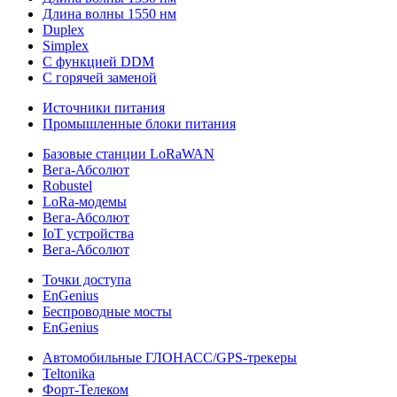
Длина волны 1550 нм
Duplex
Simplex
С функцией DDM
С горячей заменой
Источники питания
Промышленные блоки питания
Базовые станции LoRaWAN
Вега-Абсолют
Robustel
LoRa-модемы
Вега-Абсолют
IoT устройства
Вега-Абсолют
Точки доступа
EnGenius
Беспроводные мосты
EnGenius
Автомобильные ГЛОНАСС/GPS-трекеры
Teltonika
Форт-Телеком