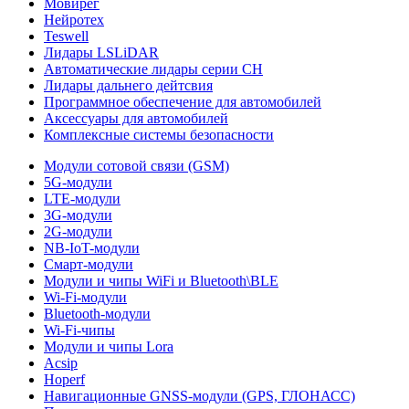
Мовирег
Нейротех
Teswell
Лидары LSLiDAR
Автоматические лидары серии CH
Лидары дальнего дейтсвия
Программное обеспечение для автомобилей
Аксессуары для автомобилей
Комплексные системы безопасности
Модули сотовой связи (GSM)
5G-модули
LTE-модули
3G-модули
2G-модули
NB-IoT-модули
Смарт-модули
Модули и чипы WiFi и Bluetooth\BLE
Wi-Fi-модули
Bluetooth-модули
Wi-Fi-чипы
Модули и чипы Lora
Acsip
Hoperf
Навигационные GNSS-модули (GPS, ГЛОНАСС)