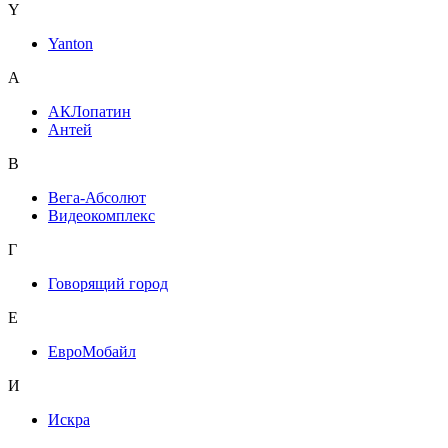
Y
Yanton
А
АКЛопатин
Антей
В
Вега-Абсолют
Видеокомплекс
Г
Говорящий город
Е
ЕвроМобайл
И
Искра