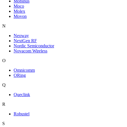
Mobinus
Moco
Molex
Movon
N
Neoway
NextGen RF
Nordic Semiconductor
Novacom Wireless
O
Omnicomm
ORing
Q
Queclink
R
Robustel
S