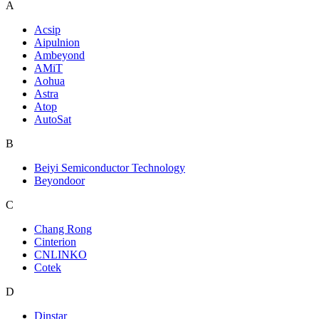
A
Acsip
Aipulnion
Ambeyond
AMiT
Aohua
Astra
Atop
AutoSat
B
Beiyi Semiconductor Technology
Beyondoor
C
Chang Rong
Cinterion
CNLINKO
Cotek
D
Dinstar