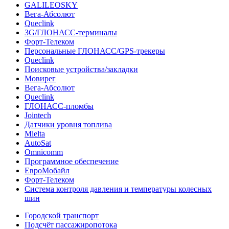
GALILEOSKY
Вега-Абсолют
Queclink
3G/ГЛОНАСС-терминалы
Форт-Телеком
Персональные ГЛОНАСС/GPS-трекеры
Queclink
Поисковые устройства/закладки
Мовирег
Вега-Абсолют
Queclink
ГЛОНАСС-пломбы
Jointech
Датчики уровня топлива
Mielta
AutoSat
Omnicomm
Программное обеспечение
ЕвроМобайл
Форт-Телеком
Система контроля давления и температуры колесных
шин
Городской транспорт
Подсчёт пассажиропотока