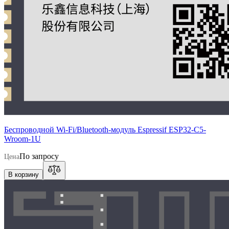
Беспроводной Wi-Fi/Bluetooth-модуль Espressif ESP32-C5-
Wroom-1U
По запросу
Цена
В корзину