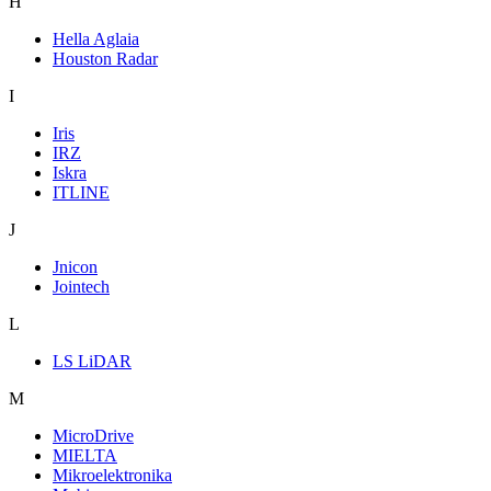
H
Hella Aglaia
Houston Radar
I
Iris
IRZ
Iskra
ITLINE
J
Jnicon
Jointech
L
LS LiDAR
M
MicroDrive
MIELTA
Mikroelektronika