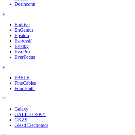
Dosinconn
E
Endrive
EnGenius
Epsilon
Espressif
Estalky
Eva Pro
EverFocus
F
FBELE
FineCables
Four-Faith
G
Galaxy
GALILEOSKY
GKZS
Glead Electronics