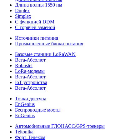
Длина волны 1550 нм
Duplex
Simplex
С функцией DDM
С горячей заменой
Источники питания
Промышленные блоки питания
Базовые станции LoRaWAN
Вега-Абсолют
Robustel
LoRa-модемы
Вега-Абсолют
IoT устройства
Вега-Абсолют
Точки доступа
EnGenius
Беспроводные мосты
EnGenius
Автомобильные ГЛОНАСС/GPS-трекеры
Teltonika
Форт-Телеком