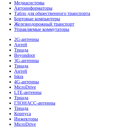
Медиасистемы
Автоинформаторы
Табло для общественного транспорта
Бортовые компьютеры
Железнодорожный транспорт
Управляемые коммутаторы
2G-антенны
Антей
Триада
Beyondoor
3G-антенны
Триада
Антей
Iskra
4G-антенны
MicroDrive
LTE-антенны
Триада
ГЛОНАСС-антенны
Триада
Корпуса
Инжекторы
MicroDrive