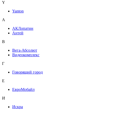
Y
Yanton
А
АКЛопатин
Антей
В
Вега-Абсолют
Видеокомплекс
Г
Говорящий город
Е
ЕвроМобайл
И
Искра