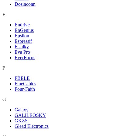
Dosinconn
E
Endrive
EnGenius
Epsilon
Espressif
Estalky
Eva Pro
EverFocus
F
FBELE
FineCables
Four-Faith
G
Galaxy
GALILEOSKY
GKZS
Glead Electronics