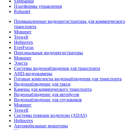
SIMбанки
Платформы управления
Robustel
Промышленные видеорегистраторы для коммерческого
транспорта
Мовирег
Teswell
Нейротех
EverFocus
Персональные видеорегистраторы
Мовирег
Элеста
Системы видеонаблюдения для транспорта
AHD-видеокамеры
Готовые комплекты видеонаблюдения для транспорта
Видеонаблюдение для такси
Камеры для коммерческого транспорта
Видеонаблюдение для автобусов
Видеонаблюдение для грузовиков
Мовирег
Teswell
Системы помощи водителю (ADAS)
Нейротех
Автомобильные мониторы