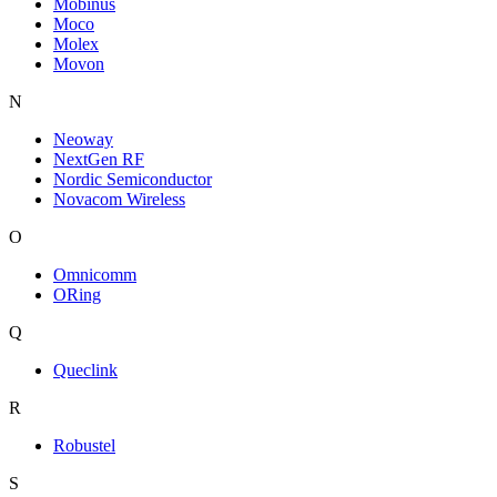
Mobinus
Moco
Molex
Movon
N
Neoway
NextGen RF
Nordic Semiconductor
Novacom Wireless
O
Omnicomm
ORing
Q
Queclink
R
Robustel
S