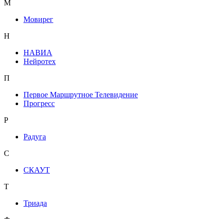
М
Мовирег
Н
НАВИА
Нейротех
П
Первое Маршрутное Телевидение
Прогресс
Р
Радуга
С
СКАУТ
Т
Триада