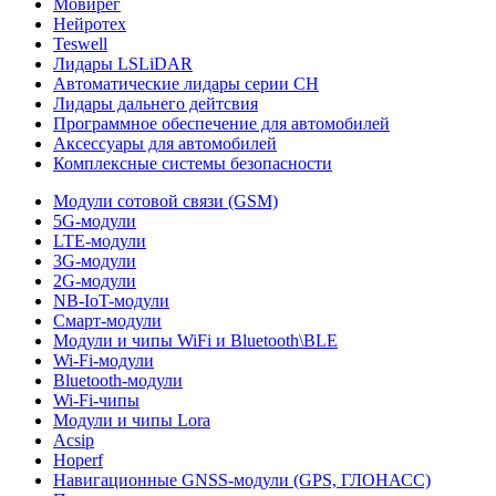
Мовирег
Нейротех
Teswell
Лидары LSLiDAR
Автоматические лидары серии CH
Лидары дальнего дейтсвия
Программное обеспечение для автомобилей
Аксессуары для автомобилей
Комплексные системы безопасности
Модули сотовой связи (GSM)
5G-модули
LTE-модули
3G-модули
2G-модули
NB-IoT-модули
Смарт-модули
Модули и чипы WiFi и Bluetooth\BLE
Wi-Fi-модули
Bluetooth-модули
Wi-Fi-чипы
Модули и чипы Lora
Acsip
Hoperf
Навигационные GNSS-модули (GPS, ГЛОНАСС)