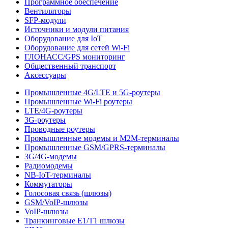
Программное обеспечение
Вентиляторы
SFP-модули
Источники и модули питания
Оборудование для IoT
Оборудование для сетей Wi-Fi
ГЛОНАСС/GPS мониторинг
Общественный транспорт
Аксессуары
Промышленные 4G/LTE и 5G-роутеры
Промышленные Wi-Fi роутеры
LTE/4G-роутеры
3G-роутеры
Проводные роутеры
Промышленные модемы и M2M-терминалы
Промышленные GSM/GPRS-терминалы
3G/4G-модемы
Радиомодемы
NB-IoT-терминалы
Коммутаторы
Голосовая связь (шлюзы)
GSM/VoIP-шлюзы
VoIP-шлюзы
Транкинговые E1/T1 шлюзы