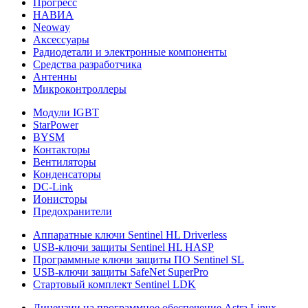
Прогресс
НАВИА
Neoway
Аксессуары
Радиодетали и электронные компоненты
Средства разработчика
Антенны
Микроконтроллеры
Модули IGBT
StarPower
BYSM
Контакторы
Вентиляторы
Конденсаторы
DC-Link
Ионисторы
Предохранители
Аппаратные ключи Sentinel HL Driverless
USB-ключи защиты Sentinel HL HASP
Программные ключи защиты ПО Sentinel SL
USB-ключи защиты SafeNet SuperPro
Стартовый комплект Sentinel LDK
Лицензии на программное обеспечение Astra Linux