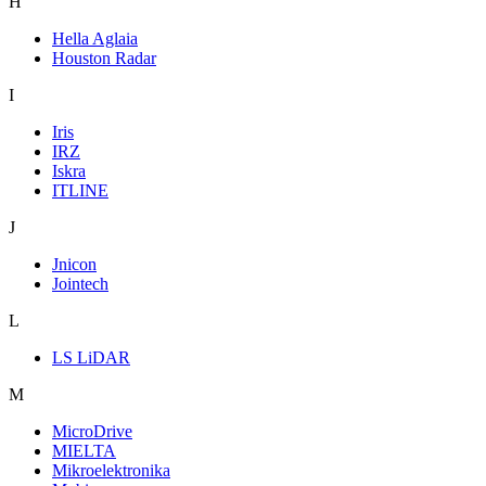
H
Hella Aglaia
Houston Radar
I
Iris
IRZ
Iskra
ITLINE
J
Jnicon
Jointech
L
LS LiDAR
M
MicroDrive
MIELTA
Mikroelektronika