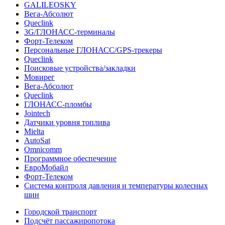
GALILEOSKY
Вега-Абсолют
Queclink
3G/ГЛОНАСС-терминалы
Форт-Телеком
Персональные ГЛОНАСС/GPS-трекеры
Queclink
Поисковые устройства/закладки
Мовирег
Вега-Абсолют
Queclink
ГЛОНАСС-пломбы
Jointech
Датчики уровня топлива
Mielta
AutoSat
Omnicomm
Программное обеспечение
ЕвроМобайл
Форт-Телеком
Система контроля давления и температуры колесных
шин
Городской транспорт
Подсчёт пассажиропотока