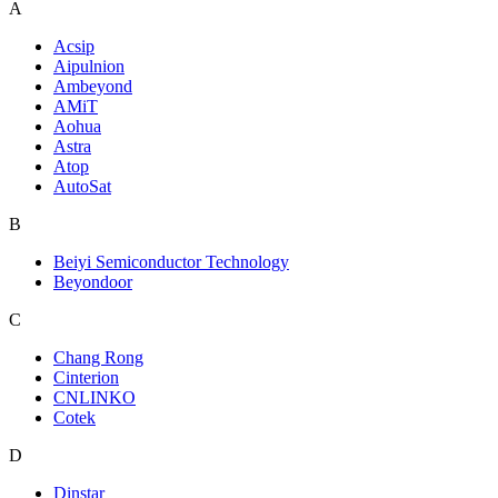
A
Acsip
Aipulnion
Ambeyond
AMiT
Aohua
Astra
Atop
AutoSat
B
Beiyi Semiconductor Technology
Beyondoor
C
Chang Rong
Cinterion
CNLINKO
Cotek
D
Dinstar