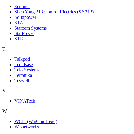
Sentinel
Shen Yang 213 Control Electrics (SY213)
Solidpower
STA
Starcom Systems
StarPower
STE
T
Talkpod
TechBase
Telo Systems
Teltonika
Teswell
V
VINATech
W
WCH (WinChipHead)
Wisnetworks