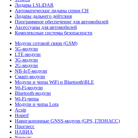
Лидары LSLiDAR
Автоматические лидары серии CH
Лидары дальнего дейтсвия
Программное обеспечение для автомобилей
Аксессуары для автомобилей
Комплексные системы безопасности
Модули сотовой связи (GSM)
5G-модули
LTE-модули
3G-модули
2G-модули
NB-IoT-модули
Смарт-модули
Модули и чипы WiFi и Bluetooth\BLE
Wi-Fi-модули
Bluetooth-модули
Wi-Fi-чипы
Модули и чипы Lora
Acsip
Hoperf
Навигационные GNSS-модули (GPS, ГЛОНАСС)
Прогресс
НАВИА
Neoway