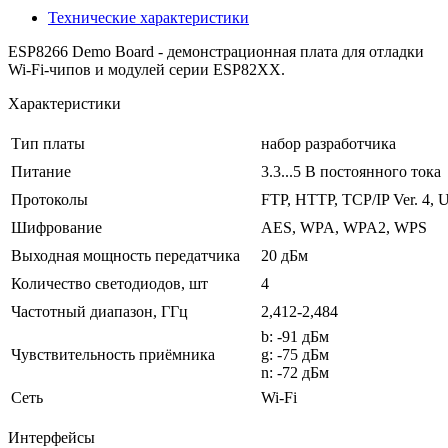
Технические характеристики
ESP8266 Demo Board - демонстрационная плата для отладки
Wi-Fi-чипов и модулей серии ESP82XX.
Характеристики
Тип платы
набор разработчика
Питание
3.3...5 В постоянного тока
Протоколы
FTP, HTTP, TCP/IP Ver. 4,
Шифрование
AES, WPA, WPA2, WPS
Выходная мощность передатчика
20 дБм
Количество светодиодов, шт
4
Частотный диапазон, ГГц
2,412-2,484
b: -91 дБм
Чувствительность приёмника
g: -75 дБм
n: -72 дБм
Сеть
Wi-Fi
Интерфейсы