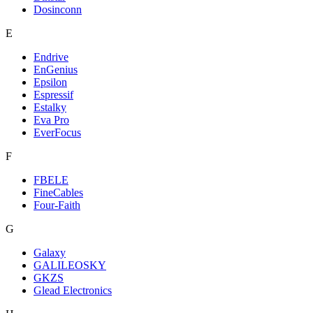
Dosinconn
E
Endrive
EnGenius
Epsilon
Espressif
Estalky
Eva Pro
EverFocus
F
FBELE
FineCables
Four-Faith
G
Galaxy
GALILEOSKY
GKZS
Glead Electronics