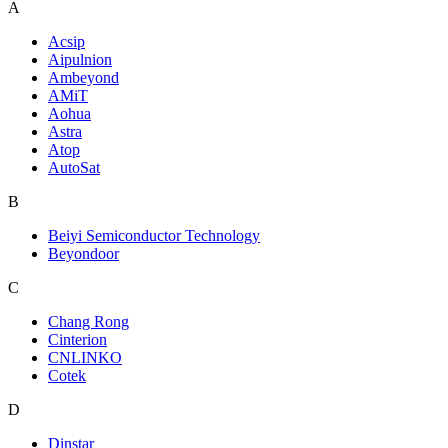
A
Acsip
Aipulnion
Ambeyond
AMiT
Aohua
Astra
Atop
AutoSat
B
Beiyi Semiconductor Technology
Beyondoor
C
Chang Rong
Cinterion
CNLINKO
Cotek
D
Dinstar