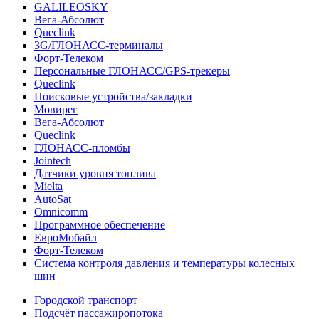
GALILEOSKY
Вега-Абсолют
Queclink
3G/ГЛОНАСС-терминалы
Форт-Телеком
Персональные ГЛОНАСС/GPS-трекеры
Queclink
Поисковые устройства/закладки
Мовирег
Вега-Абсолют
Queclink
ГЛОНАСС-пломбы
Jointech
Датчики уровня топлива
Mielta
AutoSat
Omnicomm
Программное обеспечение
ЕвроМобайл
Форт-Телеком
Система контроля давления и температуры колесных
шин
Городской транспорт
Подсчёт пассажиропотока