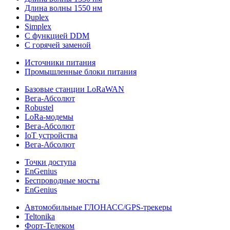
Длина волны 1550 нм
Duplex
Simplex
С функцией DDM
С горячей заменой
Источники питания
Промышленные блоки питания
Базовые станции LoRaWAN
Вега-Абсолют
Robustel
LoRa-модемы
Вега-Абсолют
IoT устройства
Вега-Абсолют
Точки доступа
EnGenius
Беспроводные мосты
EnGenius
Автомобильные ГЛОНАСС/GPS-трекеры
Teltonika
Форт-Телеком