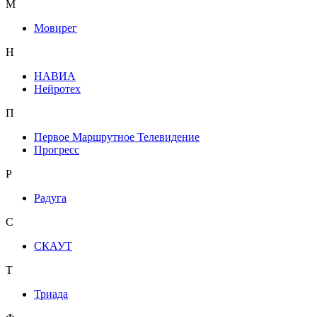
М
Мовирег
Н
НАВИА
Нейротех
П
Первое Маршрутное Телевидение
Прогресс
Р
Радуга
С
СКАУТ
Т
Триада