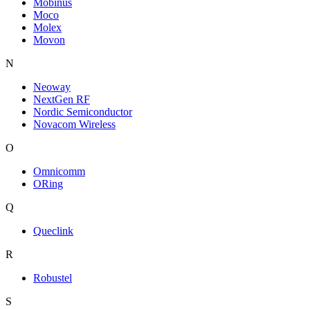
Mobinus
Moco
Molex
Movon
N
Neoway
NextGen RF
Nordic Semiconductor
Novacom Wireless
O
Omnicomm
ORing
Q
Queclink
R
Robustel
S