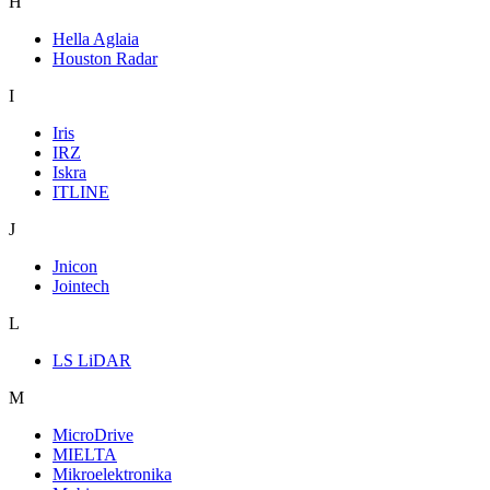
H
Hella Aglaia
Houston Radar
I
Iris
IRZ
Iskra
ITLINE
J
Jnicon
Jointech
L
LS LiDAR
M
MicroDrive
MIELTA
Mikroelektronika