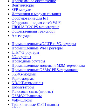
Программное обеспечение
Вентиляторы
SFP-модули
Источники и модули питания
Оборудование для IoT
Оборудование для сетей Wi-Fi
ГЛОНАСС/GPS мониторинг
Общественный транспорт
Аксессуары
Промышленные 4G/LTE и 5G-роутеры
Промышленные Wi-Fi роутеры
LTE/4G-роутеры
3G-роутеры
Проводные роутеры
Промышленные модемы и M2M-терминалы
Промышленные GSM/GPRS-терминалы
3G/4G-модемы
Радиомодемы
NB-IoT-терминалы
Коммутаторы
Голосовая связь (шлюзы)
GSM/VoIP-шлюзы
VoIP-шлюзы
Транкинговые E1/T1 шлюзы