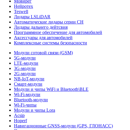
Мовирег
Нейротех
Teswell
Лидары LSLiDAR
Автоматические лидары серии CH
Лидары дальнего дейтсвия
Программное обеспечение для автомобилей
Аксессуары для автомобилей
Комплексные системы безопасности
Модули сотовой связи (GSM)
5G-модули
LTE-модули
3G-модули
2G-модули
NB-IoT-модули
Смарт-модули
Модули и чипы WiFi и Bluetooth\BLE
Wi-Fi-модули
Bluetooth-модули
Wi-Fi-чипы
Модули и чипы Lora
Acsip
Hoperf
Навигационные GNSS-модули (GPS, ГЛОНАСС)