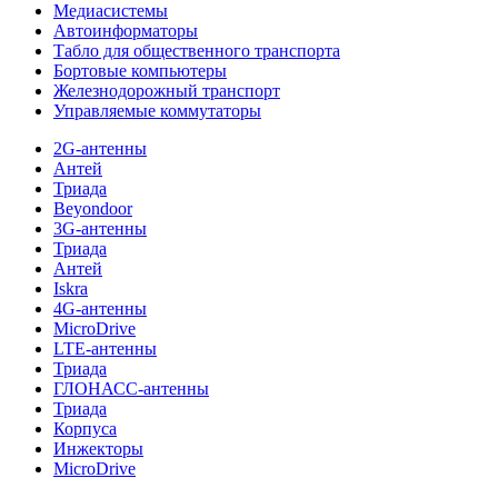
Медиасистемы
Автоинформаторы
Табло для общественного транспорта
Бортовые компьютеры
Железнодорожный транспорт
Управляемые коммутаторы
2G-антенны
Антей
Триада
Beyondoor
3G-антенны
Триада
Антей
Iskra
4G-антенны
MicroDrive
LTE-антенны
Триада
ГЛОНАСС-антенны
Триада
Корпуса
Инжекторы
MicroDrive