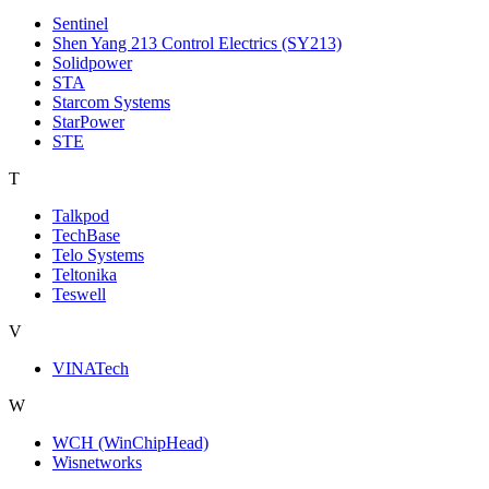
Sentinel
Shen Yang 213 Control Electrics (SY213)
Solidpower
STA
Starcom Systems
StarPower
STE
T
Talkpod
TechBase
Telo Systems
Teltonika
Teswell
V
VINATech
W
WCH (WinChipHead)
Wisnetworks