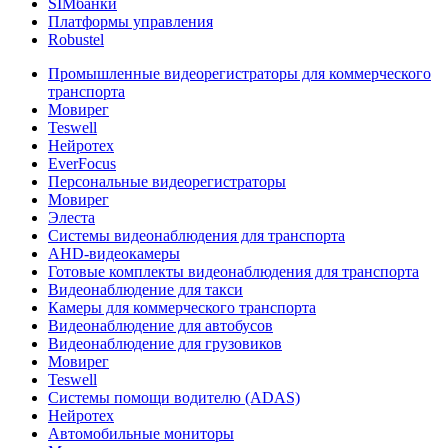
SIMбанки
Платформы управления
Robustel
Промышленные видеорегистраторы для коммерческого
транспорта
Мовирег
Teswell
Нейротех
EverFocus
Персональные видеорегистраторы
Мовирег
Элеста
Системы видеонаблюдения для транспорта
AHD-видеокамеры
Готовые комплекты видеонаблюдения для транспорта
Видеонаблюдение для такси
Камеры для коммерческого транспорта
Видеонаблюдение для автобусов
Видеонаблюдение для грузовиков
Мовирег
Teswell
Системы помощи водителю (ADAS)
Нейротех
Автомобильные мониторы