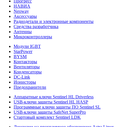
Прогресс
НАВИА
Neoway
Аксессуары
Радиодетали и электронные компоненты
Средства разработчика
Антенны
Микроконтроллеры
Модули IGBT
StarPower
BYSM
Контакторы
Вентиляторы
Конденсаторы
DC-Link
Ионисторы
Предохранители
Аппаратные ключи Sentinel HL Driverless
USB-ключи защиты Sentinel HL HASP
Программные ключи защиты ПО Sentinel SL
USB-ключи защиты SafeNet SuperPro
Стартовый комплект Sentinel LDK
Лицензии на программное обеспечение Astra Linux