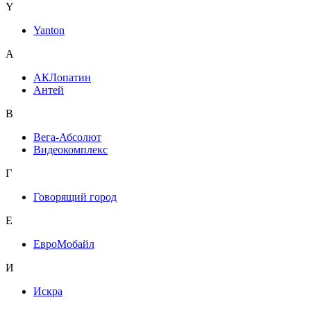
Y
Yanton
А
АКЛопатин
Антей
В
Вега-Абсолют
Видеокомплекс
Г
Говорящий город
Е
ЕвроМобайл
И
Искра