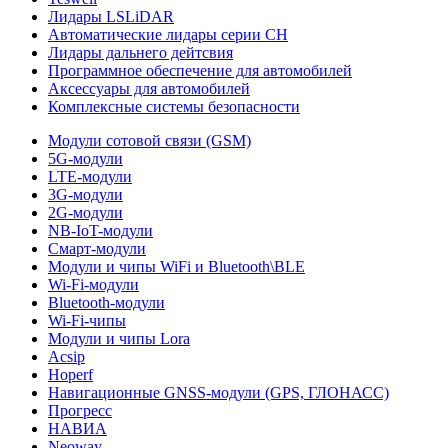
Лидары LSLiDAR
Автоматические лидары серии CH
Лидары дальнего дейтсвия
Программное обеспечение для автомобилей
Аксессуары для автомобилей
Комплексные системы безопасности
Модули сотовой связи (GSM)
5G-модули
LTE-модули
3G-модули
2G-модули
NB-IoT-модули
Смарт-модули
Модули и чипы WiFi и Bluetooth\BLE
Wi-Fi-модули
Bluetooth-модули
Wi-Fi-чипы
Модули и чипы Lora
Acsip
Hoperf
Навигационные GNSS-модули (GPS, ГЛОНАСС)
Прогресс
НАВИА
Neoway